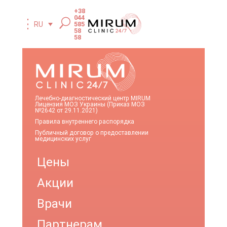
+38
044
585
RU
58
58
Лечебно-диагностический центр MIRUM
Лицензия МОЗ Украины (Приказ МОЗ
№2642 от 29.11.2021)
Правила внутреннего распорядка
Публичный договор о предоставлении
медицинских услуг
Цены
Акции
Врачи
Партнерам