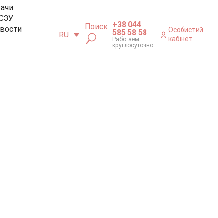
рачи
СЗУ
+38 044
Поиск
вости
Особистий
585 58 58
RU
м
кабінет
Работаем
круглосуточно