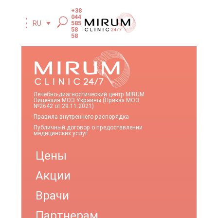
+38
044
585
RU
58
58
Лечебно-диагностический центр MIRUM
Лицензия МОЗ Украины (Приказ МОЗ
№2642 от 29.11.2021)
Правила внутреннего распорядка
Публичный договор о предоставлении
медицинских услуг
Цены
Акции
Врачи
Партнерам