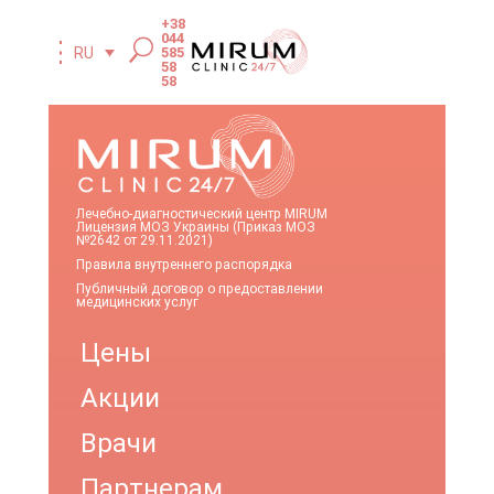
+38
044
585
RU
58
58
Лечебно-диагностический центр MIRUM
Лицензия МОЗ Украины (Приказ МОЗ
№2642 от 29.11.2021)
Правила внутреннего распорядка
Публичный договор о предоставлении
медицинских услуг
Цены
Акции
Врачи
Партнерам