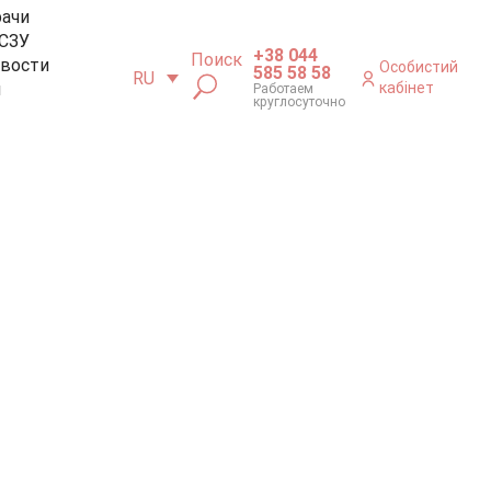
рачи
СЗУ
+38 044
Поиск
вости
Особистий
585 58 58
RU
м
кабінет
Работаем
круглосуточно