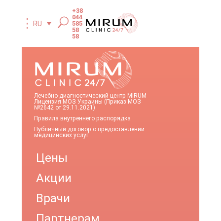
+38
044
585
RU
58
58
Лечебно-диагностический центр MIRUM
Лицензия МОЗ Украины (Приказ МОЗ
№2642 от 29.11.2021)
Правила внутреннего распорядка
Публичный договор о предоставлении
медицинских услуг
Цены
Акции
Врачи
Партнерам