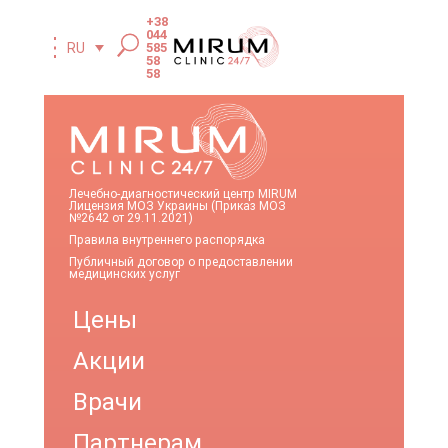
+38
044
585
RU
58
58
Лечебно-диагностический центр MIRUM
Лицензия МОЗ Украины (Приказ МОЗ
№2642 от 29.11.2021)
Правила внутреннего распорядка
Публичный договор о предоставлении
медицинских услуг
Цены
Акции
Врачи
Партнерам