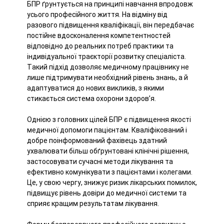
БПР ґрунтується на принципі навчання впродовж
усього професійного життя. На відміну від
разового підвищення кваліфікації, він передбачає
постійне вдосконалення компетентностей
відповідно до реальних потреб практики та
індивідуальної траєкторії розвитку спеціаліста.
Такий підхід дозволяє медичному працівнику не
лише підтримувати необхідний рівень знань, а й
адаптуватися до нових викликів, з якими
стикається система охорони здоров’я.
Однією з головних цілей БПР є підвищення якості
медичної допомоги пацієнтам. Кваліфікований і
добре поінформований фахівець здатний
ухвалювати більш обґрунтовані клінічні рішення,
застосовувати сучасні методи лікування та
ефективно комунікувати з пацієнтами і колегами.
Це, у свою чергу, знижує ризик лікарських помилок,
підвищує рівень довіри до медичної системи та
сприяє кращим результатам лікування.