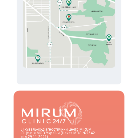
Лікувально-діагностичний центр MIRUM
Ліцензія МОЗ України (Наказ МОЗ №2642
від 29.11.2021)