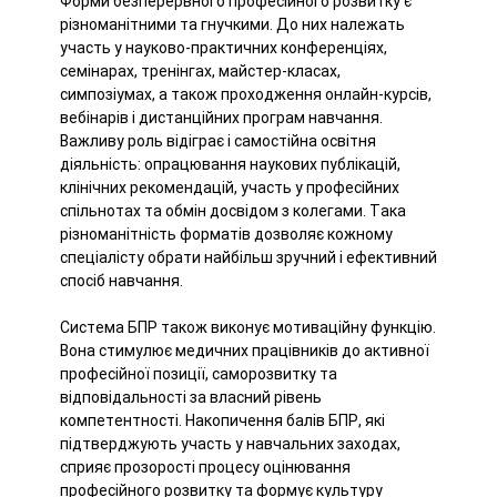
Форми безперервного професійного розвитку є
різноманітними та гнучкими. До них належать
участь у науково-практичних конференціях,
семінарах, тренінгах, майстер-класах,
симпозіумах, а також проходження онлайн-курсів,
вебінарів і дистанційних програм навчання.
Важливу роль відіграє і самостійна освітня
діяльність: опрацювання наукових публікацій,
клінічних рекомендацій, участь у професійних
спільнотах та обмін досвідом з колегами. Така
різноманітність форматів дозволяє кожному
спеціалісту обрати найбільш зручний і ефективний
спосіб навчання.
Система БПР також виконує мотиваційну функцію.
Вона стимулює медичних працівників до активної
професійної позиції, саморозвитку та
відповідальності за власний рівень
компетентності. Накопичення балів БПР, які
підтверджують участь у навчальних заходах,
сприяє прозорості процесу оцінювання
професійного розвитку та формує культуру