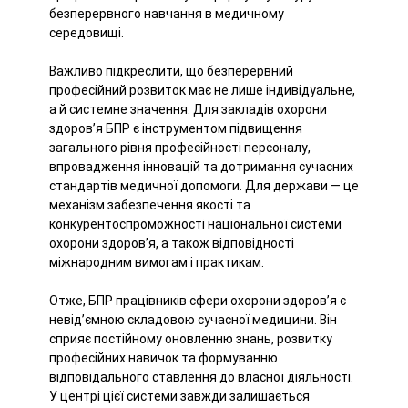
безперервного навчання в медичному
середовищі.
Важливо підкреслити, що безперервний
професійний розвиток має не лише індивідуальне,
а й системне значення. Для закладів охорони
здоров’я БПР є інструментом підвищення
загального рівня професійності персоналу,
впровадження інновацій та дотримання сучасних
стандартів медичної допомоги. Для держави — це
механізм забезпечення якості та
конкурентоспроможності національної системи
охорони здоров’я, а також відповідності
міжнародним вимогам і практикам.
Отже, БПР працівників сфери охорони здоров’я є
невід’ємною складовою сучасної медицини. Він
сприяє постійному оновленню знань, розвитку
професійних навичок та формуванню
відповідального ставлення до власної діяльності.
У центрі цієї системи завжди залишається