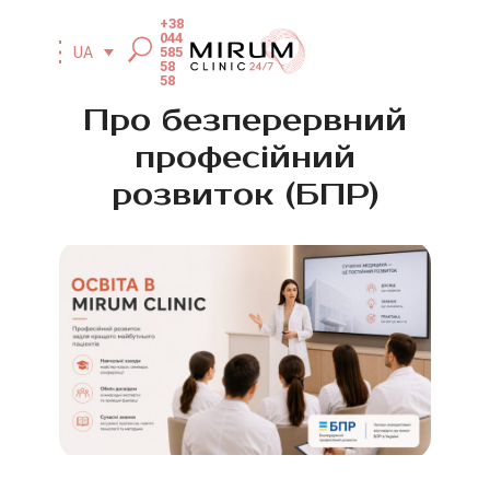
+38
044
585
UA
58
58
Про безперервний
професійний
розвиток (БПР)