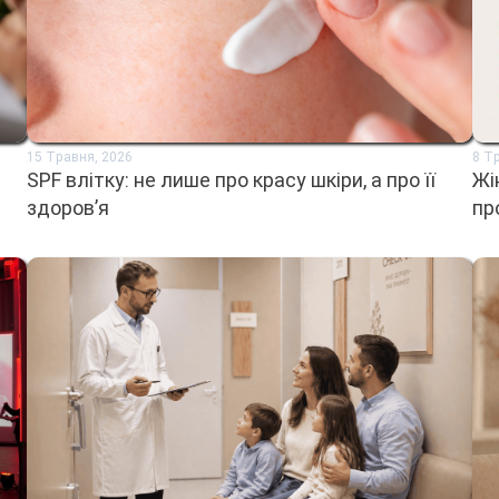
15 Травня, 2026
8 Т
SPF влітку: не лише про красу шкіри, а про її
Жі
здоров’я
пр