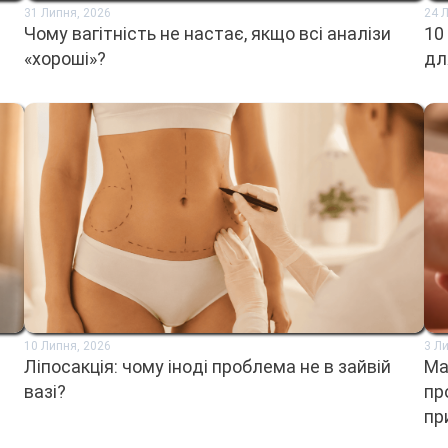
31 Липня, 2026
24 
Чому вагітність не настає, якщо всі аналізи
10
«хороші»?
дл
10 Липня, 2026
3 Л
Ліпосакція: чому іноді проблема не в зайвій
Ма
вазі?
пр
пр