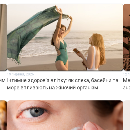
19 Червня, 2026
12 
цим
Інтимне здоров’я влітку: як спека, басейни та
Ме
море впливають на жіночий організм
зн