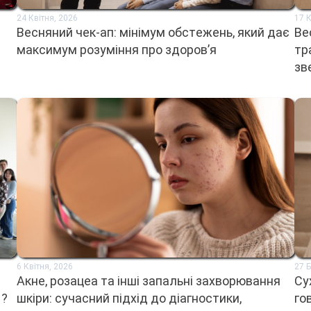
24 Квітня, 2026
17 К
Весняний чек-ап: мінімум обстежень, який дає
Ве
максимум розуміння про здоров’я
тр
зв
6 Квітня, 2026
27 
Акне, розацеа та інші запальні захворювання
Су
 ?
шкіри: сучасний підхід до діагностики,
го