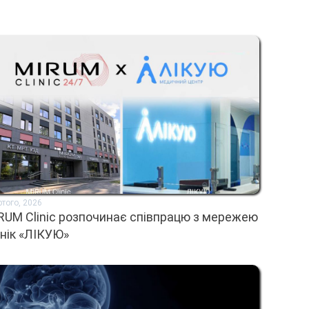
ютого, 2026
RUM Clinic розпочинає співпрацю з мережею
інік «ЛІКУЮ»