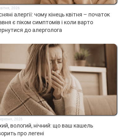
вітня, 2026
сняні алергії: чому кінець квітня – початок
авня є піком симптомів і коли варто
ернутися до алерголога
Березня, 2026
хий, вологий, нічний: що ваш кашель
ворить про легені