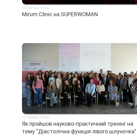
30 Квітня, 2026
Mirum Clinic на SUPERWOMAN
15 Квітня, 2026
Як пройшов науково-практичний тренінг на
тему “Діастолічна функція лівого шлуночка”