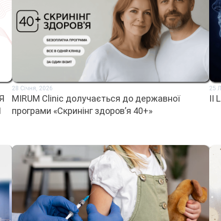
28 Січня, 2026
25 
Я
MIRUM Clinic долучається до державної
II
Я
програми «Скринінг здоров’я 40+»