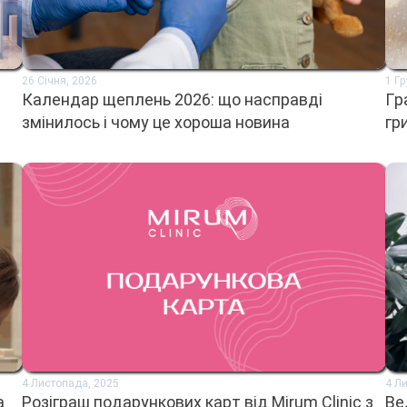
26 Січня, 2026
1 Г
Календар щеплень 2026: що насправді
Гр
змінилось і чому це хороша новина
гр
4 Листопада, 2025
4 Л
а
Розіграш подарункових карт від Mirum Clinic з
Ве