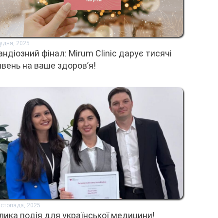
рудня, 2025
андіозний фінал: Mirum Clinic дарує тисячі
ивень на ваше здоров’я!
истопада, 2025
лика подія для української медицини!