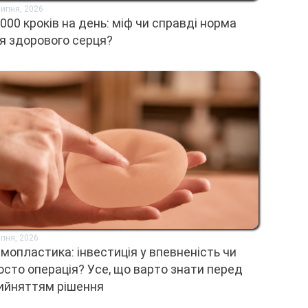
Липня, 2026
 000 кроків на день: міф чи справді норма
я здорового серця?
ипня, 2026
мопластика: інвестиція у впевненість чи
осто операція? Усе, що варто знати перед
ийняттям рішення