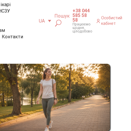
ікарі
+38 044
НСЗУ
585 58
Пошук
Особистий
58
UA
кабінет
Працюємо
щодня,
ам
цілодобово
Контакти