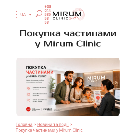
+38
044
585
UA
58
58
Покупка частинами
у Mirum Clinic
Головна
Новини та події
Покупка частинами у Mirum Clinic