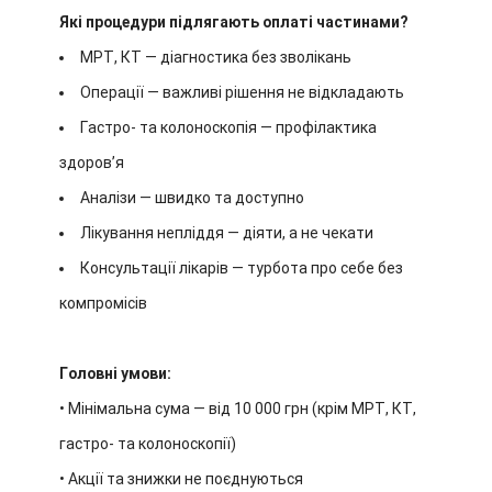
Які процедури підлягають оплаті частинами?
МРТ, КТ — діагностика без зволікань
Операції — важливі рішення не відкладають
Гастро- та колоноскопія — профілактика
здоров’я
Аналізи — швидко та доступно
Лікування непліддя — діяти, а не чекати
Консультації лікарів — турбота про себе без
компромісів
Головні умови:
• Мінімальна сума — від 10 000 грн (крім МРТ, КТ,
гастро- та колоноскопії)
• Акції та знижки не поєднуються