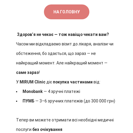
НА ГОЛОВНУ
Здоров’я не чекає — тож навіщо чекати вам?
Часом ми відкладаємо візит до лікаря, аналізи чи
обстеження, бо здається, що зараз — не
найкращий момент. Але найкращий момент —
саме зараз
!
У
MIRUM Clinic
діє
покупка частинами
від:
Monobank
— 4 зручні платежі
ПУМБ
— 3–6 зручних платежів (до 300 000 грн)
Тепер ви можете отримати всі необхідні медичні
послуги
без очікування