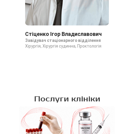
Стіценко Ігор Владиславович
Ст
Завідувач стаціонарного відділення
За
Хірургія, Хірургія судинна, Проктологія
от
Хір
Послуги клініки