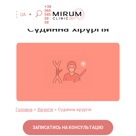
+38
044
585
UA
58
58
Судинна хірургія
Головна
Хірургія
Судинна хірургія
ЗАПИСАТИСЬ НА КОНСУЛЬТАЦІЮ