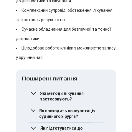
до діагностики та лікування
Комплексний супровід: обстеження, лікування
та контроль результатів
Сучасне обладнання для безпечної та точної
діагностики
Цілодобова робота клініки з можливістю запису
у зручний час
Поширені питання
Які методи лікування
застосовують?
Фахівці клініки
Як проходить консультація
використовують
судинного хірурга?
консервативні методи
(лікувальна терапія,
Лікар збирає анамнез,
Як підготуватися до