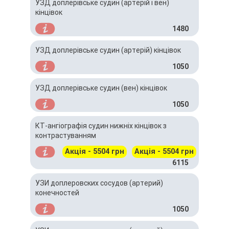
УЗД доплерівське судин (артерій і вен)
кінцівок
1480
УЗД доплерівське судин (артерій) кінцівок
1050
УЗД доплерівське судин (вен) кінцівок
1050
КТ-ангіографія судин нижніх кінцівок з
контрастуванням
Акція - 5504 грн
Акція - 5504 грн
6115
УЗИ доплеровских сосудов (артерий)
конечностей
1050