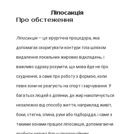
Ліпосакція
Про обстеження
Ліпосакція
— це хірургічна процедура, яка
допомагає скоригувати контури тіла шляхом
видалення локальних жирових відкладень, і
важливо одразу розуміти, що мова йде не про
схуднення, а саме про роботу з формою, коли
певні зони не реагують на спорт і харчування. У
багатьох людей є ділянки, де жир накопичується
незалежно від способу життя, наприклад живіт,
боки, стегна, спина, руки або підборіддя, і саме з
такими зонами працює ліпосакція, допомагаючи
зробити силует більш пропорційним.