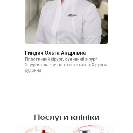
Гиндич Ольга Андріївна
Чм
Пластичний хірург, судинний хірург
Пла
Хірургія пластична та естетична, Хірургія
Хір
судинна
Послуги клініки