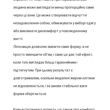
людина може виглядати менш пропорційно саме
через ці зони. Це може створювати відчуття
незадоволення собою, обмежувати у виборі одягу
або викликати дискомфорт у повсякденному
житті.
Ліпосакція дозволяє змінити саме форму, а не
просто зменшити об’єм, і саме це дає той ефект,
коли тіло виглядає більш гармонійним і
підтягнутим. При цьому результат є
довготривалим, оскільки видалені жирові клітини
не відновлюються, і за умови стабільної ваги
форма зберігається.
Крім естетичного аспекту, це також про комфорт,