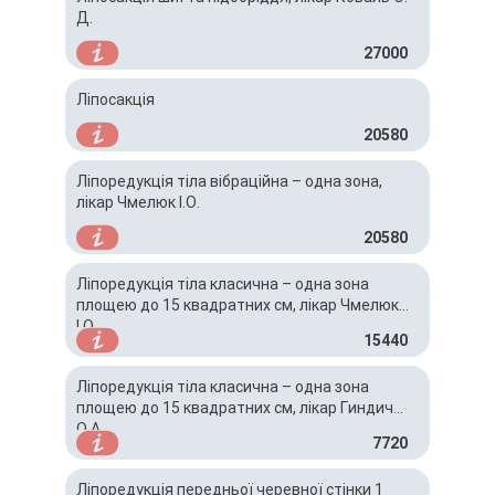
Д.
27000
Ліпосакція
20580
Ліпоредукція тіла вібраційна – одна зона,
лікар Чмелюк І.О.
20580
Ліпоредукція тіла класична – одна зона
площею до 15 квадратних см, лікар Чмелюк
І.О.
15440
Ліпоредукція тіла класична – одна зона
площею до 15 квадратних см, лікар Гиндич
О.А.
7720
Ліпоредукція передньої черевної стінки 1