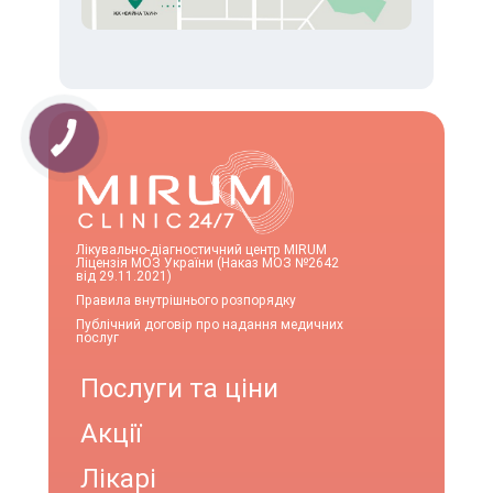
Лікувально-діагностичний центр MIRUM
Ліцензія МОЗ України (Наказ МОЗ №2642
від 29.11.2021)
Правила внутрішнього розпорядку
Публічний договір про надання медичних
послуг
Послуги та ціни
Акції
Лікарі