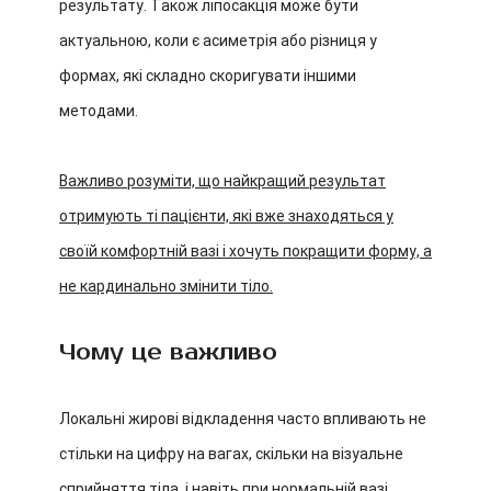
результату. Також ліпосакція може бути
актуальною, коли є асиметрія або різниця у
формах, які складно скоригувати іншими
методами.
Важливо розуміти, що найкращий результат
отримують ті пацієнти, які вже знаходяться у
своїй комфортній вазі і хочуть покращити форму, а
не кардинально змінити тіло.
Чому це важливо
Локальні жирові відкладення часто впливають не
стільки на цифру на вагах, скільки на візуальне
сприйняття тіла, і навіть при нормальній вазі