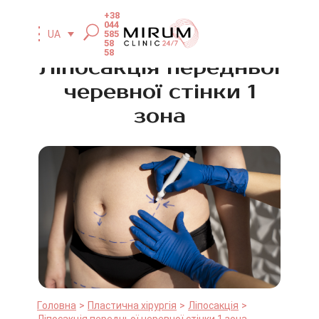
+38
044
585
UA
58
58
Ліпосакція передньої
черевної стінки 1
зона
Головна
Пластична хірургія
Ліпосакція