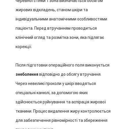
черевної стінки 1 зона визначається обсягом
жирових відкладень, станом шкіри та
індивідуальними анатомічними особливостями
пацієнта. Перед втручанням проводиться
клінічний огляд та розмітка зони, яка підлягає
корекції.
Після підготовки операційного поля виконується
знеболення
відповідно до обсягу втручання.
Через невеликі проколи у шкірі вводяться
спеціальні канюлі, за допомогою яких
здійснюється руйнування та аспірація жирової
тканини. Процес видалення жиру контролюється
для забезпечення рівномірності та збереження