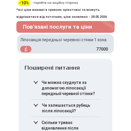
-10%
- перейти на акційну сторінку
*всі ціни вказані в гривнях орієнтовні та можуть
відрізнятися від поточних, ціни оновлено - 28.05.2026
Пов'язані послуги та ціни
Ліпосакція передньої черевної стінки 1 зона
77000
Поширені питання
Чи можна схуднути за
допомогою ліпосакції
передньої черевної стінки?
Ліпосакція не є методом
Чи залишається рубець
зниження маси тіла, вона
після ліпосакції?
спрямована на корекцію
контурів.
Проколи мають
Скільки триває
мінімальний розмір і
відновлення після