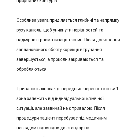
природних контурів.
Особлива увага приділяється глибині та напрямку
руху канюль, щоб уникнути нерівностей та
надмірної травматизації тканин. Після досягнення
запланованого обсягу корекції втручання
завершується, а проколи закриваються та
обробляються.
Тривалість ліпосакції передньої черевної стінки 1
зона залежить від індивідуальної клінічної
ситуації, але зазвичай не є тривалою. Після
процедури пацієнт перебуває під медичним
наглядом відповідно до стандартів