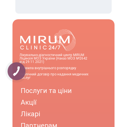
Лікувально-діагностичний центр MIRUM
Ліцензія МОЗ України (Наказ МОЗ №2642
від 29.11.2021)
Правила внутрішнього розпорядку
Публічний договір про надання медичних
послуг
Послуги та ціни
Акції
Лікарі
Партнерам