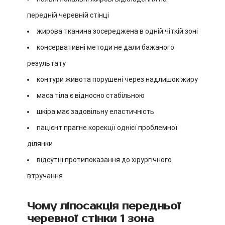
передній черевній стінці
жирова тканина зосереджена в одній чіткій зоні
консервативні методи не дали бажаного
результату
контури живота порушені через надлишок жиру
маса тіла є відносно стабільною
шкіра має задовільну еластичність
пацієнт прагне корекції однієї проблемної
ділянки
відсутні протипоказання до хірургічного
втручання
Чому ліпосакція передньої
черевної стінки 1 зона