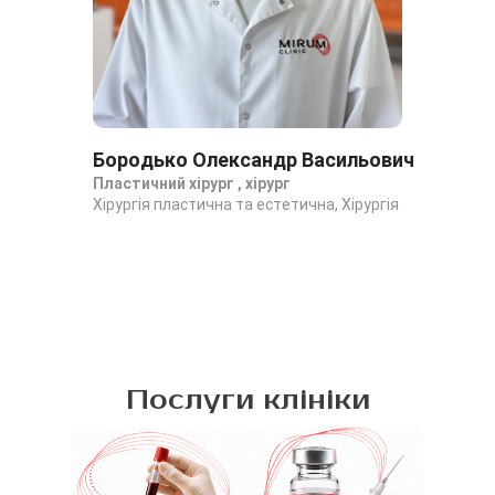
Бородько Олександр Васильович
Гу
Пластичний хірург , хірург
Пла
Хірургія пластична та естетична, Хірургія
Хір
Про
Послуги клініки