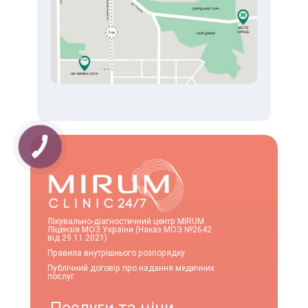
Лікувально-діагностичний центр MIRUM
Ліцензія МОЗ України (Наказ МОЗ №2642
від 29.11.2021)
Правила внутрішнього розпорядку
Публічний договір про надання медичних
послуг