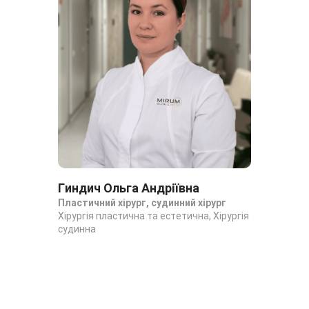
Гиндич Ольга Андріївна
Ко
Пластичний хірург, судинний хірург
Хір
Хірургія пластична та естетична, Хірургія
хір
судинна
Онк
пла