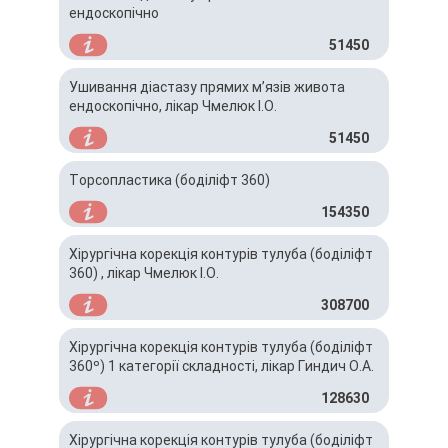
ендоскопічно
51450
Ушивання діастазу прямих мʼязів живота
ендоскопічно, лікар Чмелюк І.О.
51450
Торсопластика (боділіфт 360)
154350
Хірургічна корекція контурів тулуба (боділіфт
360) , лікар Чмелюк І.О.
308700
Хірургічна корекція контурів тулуба (боділіфт
360º) 1 категорії складності, лікар Гиндич О.А.
128630
Хірургічна корекція контурів тулуба (боділіфт