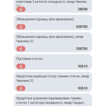
клаптями 3 категоії складності, лікар Чмелюк
І.О.
38590
Збільшення сідниць (все враховано)
308700
Збільшення сідниць (все враховано), лікар
Чмелюк І.О.
308700
Підтяжка стегон
92610
Хірургічна корекція птозу тканин стегон, лікар
Чмелюк І.О.
92610
Хірургічне усунення надлишкових тканин
стегон 1 категорії складності, лікар Гиндич