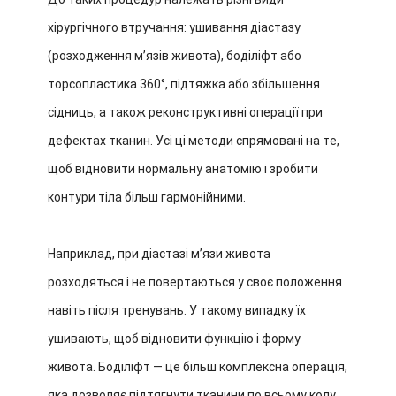
хірургічного втручання: ушивання діастазу
(розходження м’язів живота), боділіфт або
торсопластика 360°, підтяжка або збільшення
сідниць, а також реконструктивні операції при
дефектах тканин. Усі ці методи спрямовані на те,
щоб відновити нормальну анатомію і зробити
контури тіла більш гармонійними.
Наприклад, при діастазі м’язи живота
розходяться і не повертаються у своє положення
навіть після тренувань. У такому випадку їх
ушивають, щоб відновити функцію і форму
живота. Боділіфт — це більш комплексна операція,
яка дозволяє підтягнути тканини по всьому колу