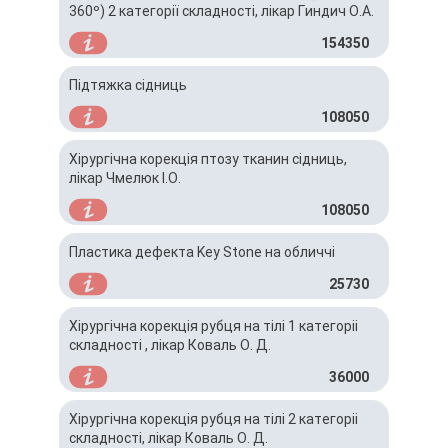
360º) 2 категорії складності, лікар Гиндич О.А.
154350
Підтяжка сідниць
108050
Хірургічна корекція птозу тканин сідниць,
лікар Чмелюк І.О.
108050
Пластика дефекта Key Stone на обличчі
25730
Хірургічна корекція рубця на тілі 1 категоріі
складності , лікар Коваль О. Д.
36000
Хірургічна корекція рубця на тілі 2 категоріі
складності, лікар Коваль О. Д.