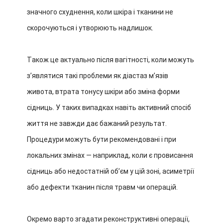
значного схуднення, коли шкіра і тканини не
скорочуються і утворюють надлишок.
Також це актуально після вагітності, коли можуть
з’являтися такі проблеми як діастаз м’язів
живота, втрата тонусу шкіри або зміна форми
сідниць. У таких випадках навіть активний спосіб
життя не завжди дає бажаний результат.
Процедури можуть бути рекомендовані і при
локальних змінах — наприклад, коли є провисання
сідниць або недостатній об’єм у цій зоні, асиметрії
або дефекти тканин після травм чи операцій.
Окремо варто згадати реконструктивні операції,