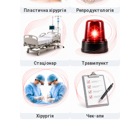
Пластична хірургія
Репродуктологія
Стаціонар
Травмпункт
Хірургія
Чек-апи