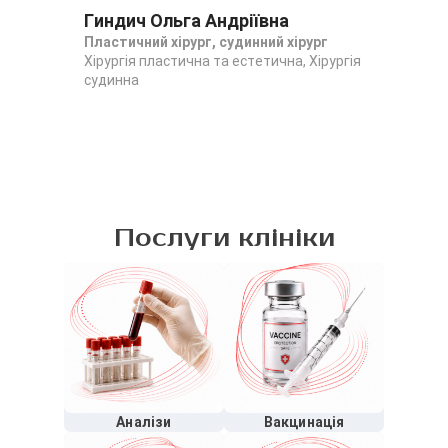
Гиндич Ольга Андріївна
Чм
Пластичний хірург, судинний хірург
Пла
Хірургія пластична та естетична, Хірургія
Хір
судинна
Послуги клініки
Аналізи
Вакцинація