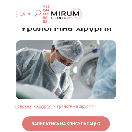
+38
044
585
UA
58
58
Урологічна хірургія
Головна
Хірургія
Урологічна хірургія
ЗАПИСАТИСЬ НА КОНСУЛЬТАЦІЮ