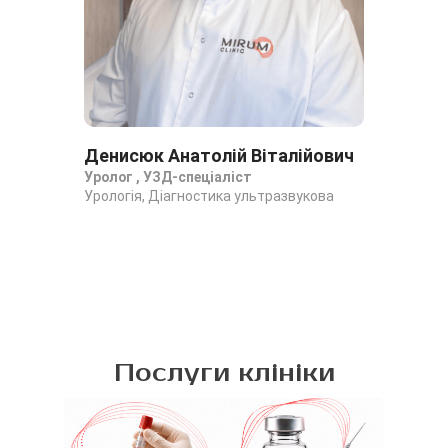
Денисюк Анатолій Віталійович
Ко
Уролог , УЗД-спеціаліст
Ур
Урологія, Діагностика ультразвукова
Уро
Послуги клініки