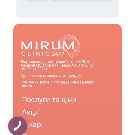
Лікувально-діагностичний центр MIRUM
Ліцензія МОЗ України (Наказ МОЗ №2642
від 29.11.2021)
Правила внутрішнього розпорядку
Публічний договір про надання медичних
послуг
Послуги та ціни
Акції
Лікарі