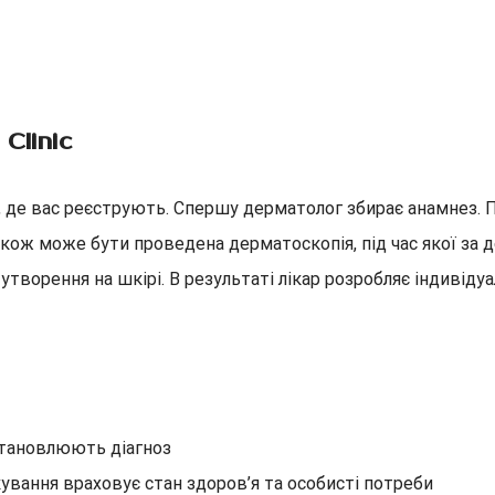
Clinic
, де вас реєструють. Спершу дерматолог збирає анамнез. П
. Також може бути проведена дерматоскопія, під час якої з
утворення на шкірі. В результаті лікар розробляє індивіду
встановлюють діагноз
кування враховує стан здоров’я та особисті потреби