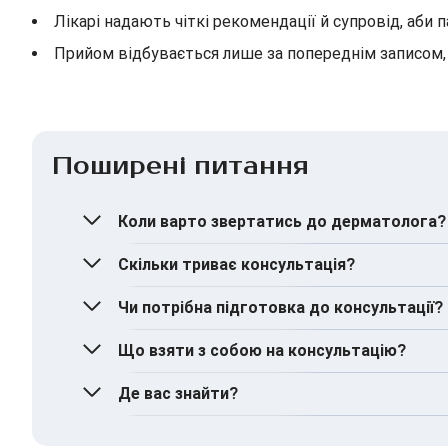
Лікарі надають чіткі рекомендації й супровід, аби 
Прийом відбувається лише за попереднім записом, 
Поширені питання
Коли варто звертатись до дерматолога?
Якщо вас турбують:
Скільки триває консультація?
Висипи, свербіж, почервоніння або лущенн
У середньому консультація триває 30–40 хви
Чи потрібна підготовка до консультації?
Випадіння волосся, ламкість нігтів
Поява нових родимок або зміна форми, ко
Ні, спеціальна підготовка не потрібна.
Що взяти з собою на консультацію?
Грибок
Де вас знайти?
Паспорт
Медичну картку
MIRUM Clinic знаходиться за адресою: м. Київ
Результати попередніх аналізів (за наявно