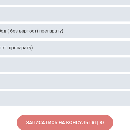
0од ( без вартості препарату)
сті препарату)
ЗАПИСАТИСЬ НА КОНСУЛЬТАЦІЮ