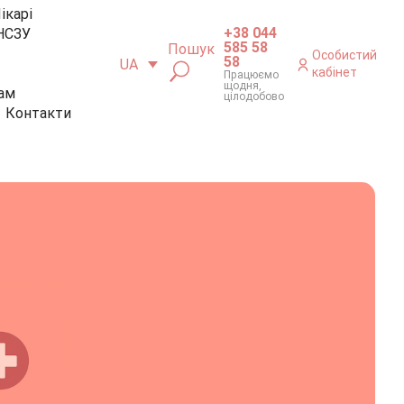
ікарі
+38 044
НСЗУ
585 58
Пошук
Особистий
58
UA
кабінет
Працюємо
щодня,
ам
цілодобово
Контакти