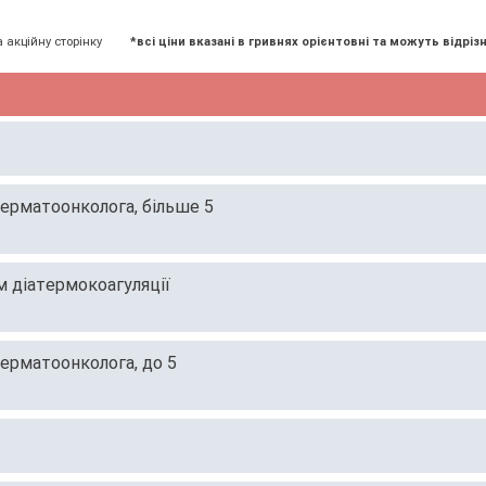
а акційну сторінку
*всі ціни вказані в гривнях орієнтовні та можуть відрізн
дерматоонколога, більше 5
 діатермокоагуляції
дерматоонколога, до 5