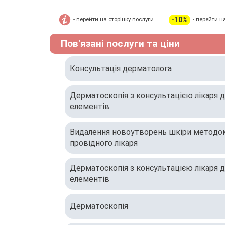
Список ліків, які ви приймаєте
-10%
- перейти на сторінку послуги
- перейти н
Пов'язані послуги та ціни
Консультація дерматолога
Дерматоскопія з консультацією лікаря 
елементів
Видалення новоутворень шкіри методом
провідного лікаря
Дерматоскопія з консультацією лікаря 
елементів
Дерматоскопія