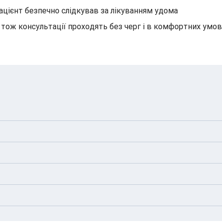
пацієнт безпечно слідкував за лікуванням удома
тож консультації проходять без черг і в комфортних умов
я шкіри
лин.
льору існуючих
, вул. Віктора Некрасова, 1
сті)