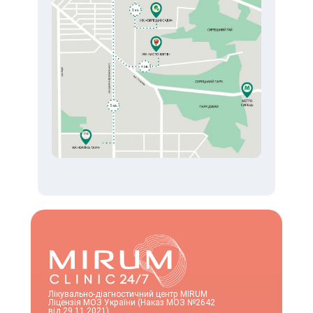
Лікувально-діагностичний центр MIRUM
Ліцензія МОЗ України (Наказ МОЗ №2642
від 29.11.2021)