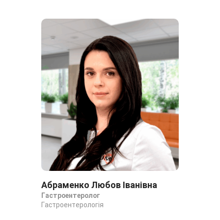
Абраменко Любов Іванівна
Аль Ка
Гастроентеролог
Кардіоло
Гастроентерологія
діагнос
Кардіоло