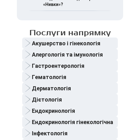
аналізів), адміністратор чи
за адресою: вул. Некрасова, 1
«Нивки»?
лікар повідомить про це
заздалегідь.
– тролейбус № 5
– автобус № 32
Послуги напрямку
– маршрутні таксі № 575 та №
Акушерство і гінекологія
537
Алергологія та імунологія
Гастроентерологія
Гематологія
Дерматологія
Дієтологія
Ендокринологія
Ендокринологія гінекологічна
Інфектологія