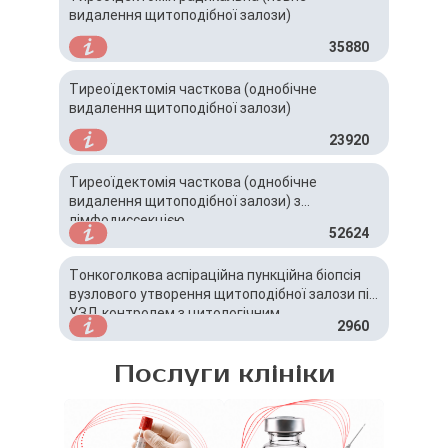
видалення щитоподібної залози)
35880
Тиреоїдектомія часткова (однобічне
видалення щитоподібної залози)
23920
Тиреоїдектомія часткова (однобічне
видалення щитоподібної залози) з
лімфодиссекцією
52624
Тонкоголкова аспіраційна пункційна біопсія
вузлового утворення щитоподібної залози під
УЗД контролем з цитологічним
2960
дослідженням- ТАПБ
Послуги клініки