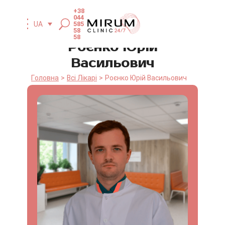
+38
044
UA
585
58
58
Роєнко Юрій
Васильович
Головна
Всі Лікарі
Роєнко Юрій Васильович