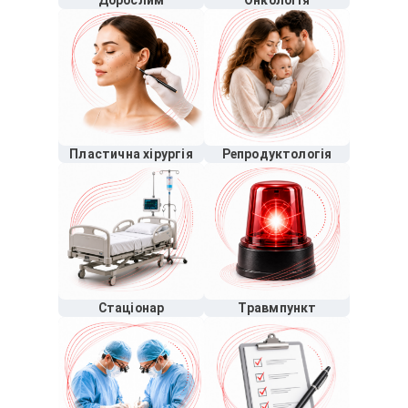
Дорослим
Онкологія
Пластична хірургія
Репродуктологія
Стаціонар
Травмпункт