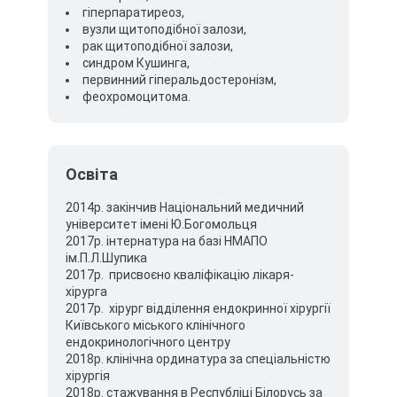
гіперпаратиреоз,
вузли щитоподібної залози,
рак щитоподібної залози,
синдром Кушинга,
первинний гіперальдостеронізм,
феохромоцитома.
Освіта
2014р. закінчив Національний медичний
університет імені Ю.Богомольця
2017р. інтернатура на базі НМАПО
ім.П.Л.Шупика
2017р. присвоєно кваліфікацію лікаря-
хірурга
2017р. хірург відділення ендокринної хірургії
Київського міського клінічного
ендокринологічного центру
2018р. клінічна ординатура за спеціальністю
хірургія
2018р. стажування в Республіці Білорусь за