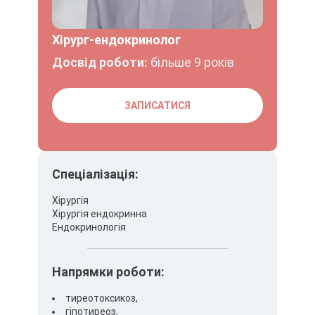
Хірург-ендокринолог
Досвід роботи:
більше 9 років
ЗАПИСАТИСЯ
Спеціалізація:
Хірургія
Хірургія ендокринна
Ендокринологія
Напрямки роботи:
тиреотоксикоз,
гіпотиреоз,