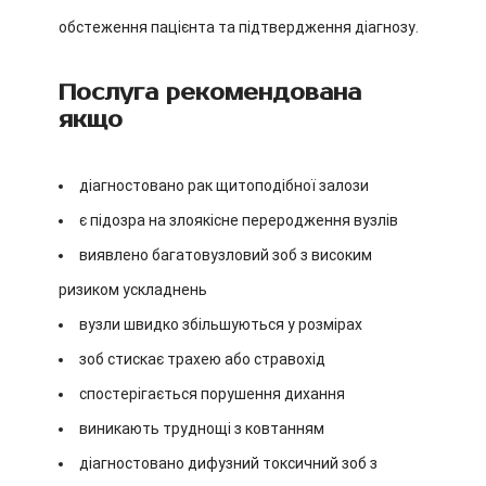
обстеження пацієнта та підтвердження діагнозу.
Послуга рекомендована
якщо
діагностовано рак щитоподібної залози
є підозра на злоякісне переродження вузлів
виявлено багатовузловий зоб з високим
ризиком ускладнень
вузли швидко збільшуються у розмірах
зоб стискає трахею або стравохід
спостерігається порушення дихання
виникають труднощі з ковтанням
діагностовано дифузний токсичний зоб з