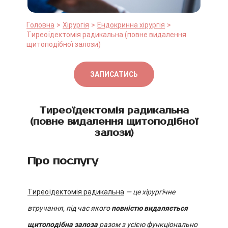
Головна
Хірургія
Ендокринна хірургія
Тиреоїдектомія радикальна (повне видалення
щитоподібної залози)
ЗАПИСАТИСЬ
Тиреоїдектомія радикальна
(повне видалення щитоподібної
залози)
Про послугу
Тиреоїдектомія радикальна
— це хірургічне
втручання, під час якого
повністю видаляється
щитоподібна залоза
разом з усією функціонально