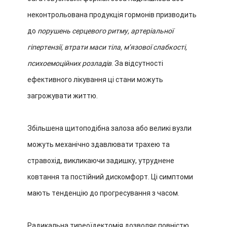
неконтрольована продукція гормонів призводить
до
порушень серцевого ритму, артеріальної
гіпертензії, втрати маси тіла, м’язової слабкості,
психоемоційних розладів
. За відсутності
ефективного лікування ці стани можуть
загрожувати життю.
Збільшена щитоподібна залоза або великі вузли
можуть механічно здавлювати трахею та
стравохід, викликаючи задишку, утруднене
ковтання та постійний дискомфорт. Ці симптоми
мають тенденцію до прогресування з часом.
Радикальна тиреоїдектомія дозволяє повністю