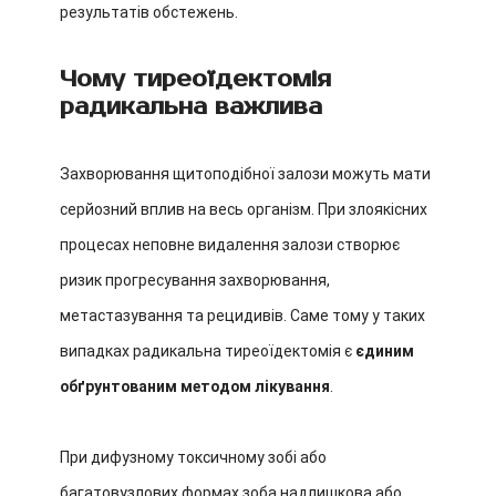
результатів обстежень.
Чому тиреоїдектомія
радикальна важлива
Захворювання щитоподібної залози можуть мати
серйозний вплив на весь організм. При злоякісних
процесах неповне видалення залози створює
ризик прогресування захворювання,
метастазування та рецидивів. Саме тому у таких
випадках радикальна тиреоїдектомія є
єдиним
обґрунтованим методом лікування
.
При дифузному токсичному зобі або
багатовузлових формах зоба надлишкова або