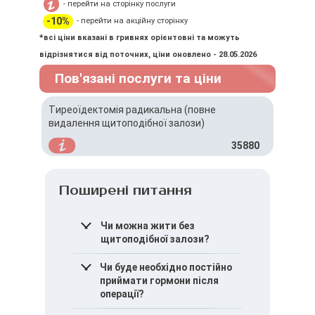
- перейти на сторінку послуги
-10%
- перейти на акційну сторінку
*всі ціни вказані в гривнях орієнтовні та можуть
відрізнятися від поточних, ціни оновлено - 28.05.2026
Пов'язані послуги та ціни
Тиреоїдектомія радикальна (повне
видалення щитоподібної залози)
35880
Поширені питання
Чи можна жити без
щитоподібної залози?
Так, за умови регулярної
Чи буде необхідно постійно
замісної гормональної
приймати гормони після
терапії людина може
операції?
вести повноцінне життя.