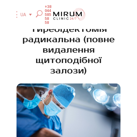
+38
044
585
UA
58
58
Тиреоїдектомія
радикальна (повне
видалення
щитоподібної
залози)