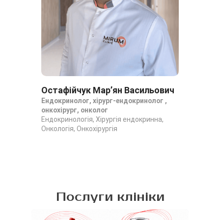
Остафійчук Марʼян Васильович
Ро
Ендокринолог, хірург-ендокринолог ,
Хір
онкохірург, онколог
Хір
Ендокринологія, Хірургія ендокринна,
Енд
Онкологія, Онкохірургія
Послуги клініки