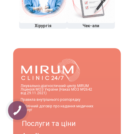
Хірургія
Чек-апи
Лікувально-діагностичний центр MIRUM
Ліцензія МОЗ України (Наказ МОЗ №2642
від 29.11.2021)
Правила внутрішнього розпорядку
Публічний договір про надання медичних
послуг
Послуги та ціни