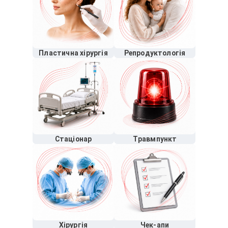
Пластична хірургія
Репродуктологія
Стаціонар
Травмпункт
Хірургія
Чек-апи