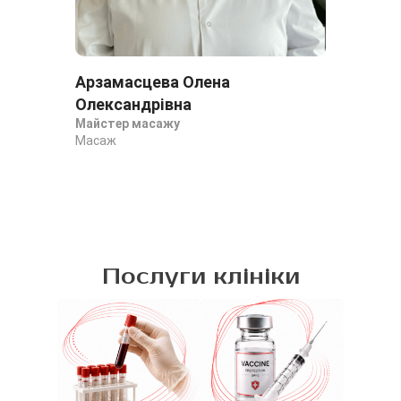
Арзамасцева Олена
Ар
Олександрівна
Ал
Майстер масажу
Ма
Масаж
Ма
Послуги клініки