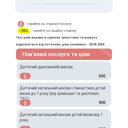
лікар.
Для профілактики може бути
MIRUM Clinic знаходиться за
достатньо декількох сеансів,
адресою: м. Київ, вул. Віктора
а для лікування зазвичай
Некрасова, 1
- перейти на сторінку послуги
призначають курс з 10–15
процедур.
-10%
- перейти на акційну сторінку
*всі ціни вказані в гривнях орієнтовні та можуть
відрізнятися від поточних, ціни оновлено - 28.05.2026
Пов'язані послуги та ціни
Дитячий дренажний масаж
600
Дитячий загальний масаж і гімнастика дітей
віком до 1 року (від кривошиї та дисплазії
ТБС)
900
Дитячий загальний масаж дітей віком від 1
року