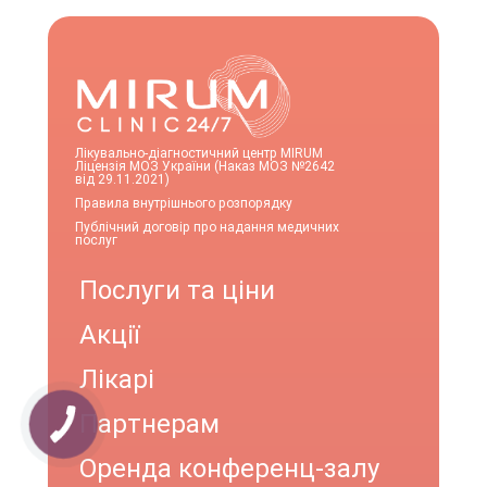
Лікувально-діагностичний центр MIRUM
Ліцензія МОЗ України (Наказ МОЗ №2642
від 29.11.2021)
Правила внутрішнього розпорядку
Публічний договір про надання медичних
послуг
Послуги та ціни
Акції
Лікарі
Партнерам
Оренда конференц-залу