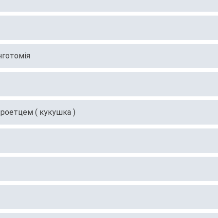
нготомія
роетцем ( кукушка )