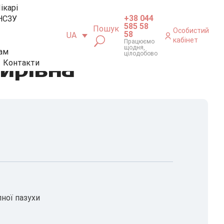
ікарі
+38 044
НСЗУ
585 58
Пошук
Особистий
58
UA
кабінет
Працюємо
щодня,
ам
цілодобово
ирівна
Контакти
ної пазухи