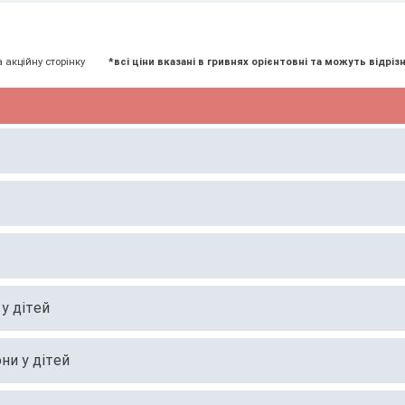
а акційну сторінку
*всі ціни вказані в гривнях орієнтовні та можуть відрізн
 у дітей
ни у дітей