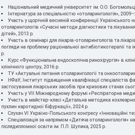
Національний медичний університет ім. О.О. Богомольця
Інтернатура за спеціальністю «отоларингологія», 2009–
Участь у щорічній весняній конференції Українського 
отоларингологів «Сучасні методи діагностики та лікуванн
дітей», 2013 р.
Участь в семінарі для лікарів-отоларингологів та лікар
погляди на проблему раціональної антибіотикотерапії та 
р.
Курс «Функціональна ендоскопічна ринохірургія» в клін
клінічного центру, 2016 р.
ТУ «Актуальні питання отоларингології та онкоотоларинг
НФаУ, Інститут підвищення кваліфікації спеціалістів ф
застосування лікарських засобів при кризових станах сьог
Участь у VII Міжнародному форумі «Респіраторна медиц
Участь в майстер-класі «Детальна методика кохлеарної
пухлин каротидної біфуркації», 2024 р.
Слухач VI Україно-Польського конгресу «Інноваційні техн
Спеціалізація за напрямом «Дитяча отоларингологія» на
післядипломної освіти ім. П.Л. Шупика, 2025 р.