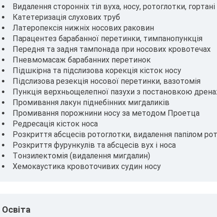
Видалення сторонніх тіл вуха, носу, ротоглотки, гортані
Катетеризація слухових труб
Латеропексія нижніх носових раковин
Парацентез барабанної перетинки, тимпанопункція
Передня та задня тампонада при носових кровотечах
Пневмомасаж барабанних перетинок
Підшкірна та підслизова корекція кісток носу
Підслизова резекція носової перетинки, вазотомія
Пункція верхньощелепної пазухи з постановкою дрен
Промивання лакун піднебінних мигдаликів
Промивання порожнини носу за методом Проетца
Редресація кісток носа
Розкриття абсцесів ротоглотки, видалення папілом ро
Розкриття фурункулів та абсцесів вух і носа
Тонзилектомія (видалення мигдалин)
Хемокаустика кровоточивих судин носу
Освіта