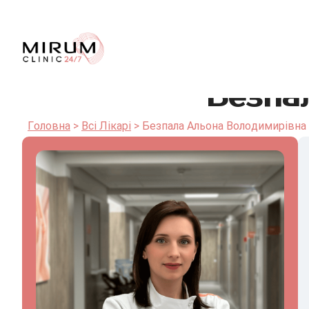
Безпа
Головна
Всі Лікарі
Безпала Альона Володимирівна