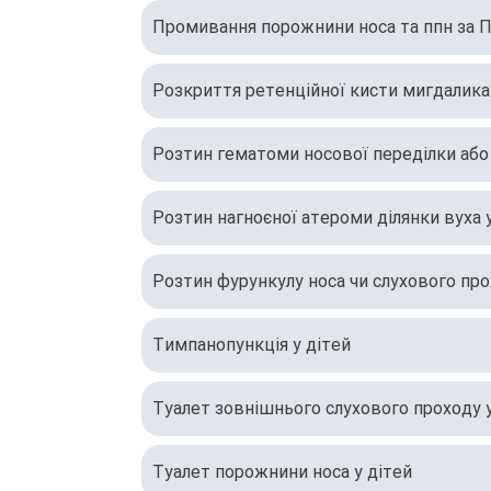
Промивання порожнини носа та ппн за П
Розкриття ретенційної кисти мигдалика 
Розтин гематоми носової переділки або 
Розтин нагноєної атероми ділянки вуха 
Розтин фурункулу носа чи слухового про
Тимпанопункція у дітей
Туалет зовнішнього слухового проходу у
Туалет порожнини носа у дітей