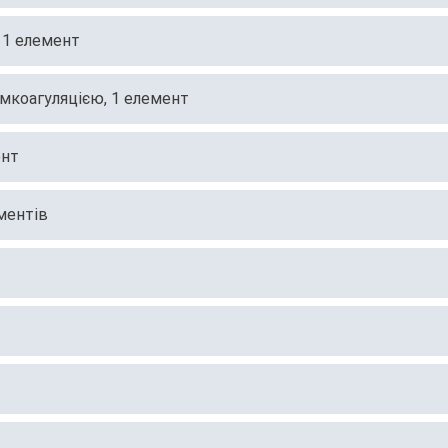
 1 елемент
рмкоагуляцією, 1 елемент
ент
ментів