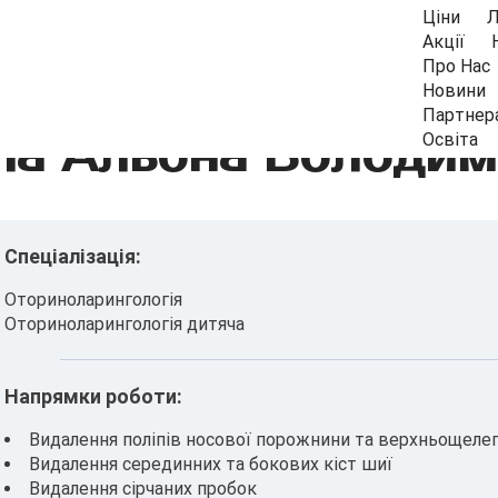
Ціни
Л
Акції
Про Нас
Новини
Партнер
ла Альона Володим
Освіта
Спеціалізація:
Оториноларингологія
Оториноларингологія дитяча
Напрямки роботи:
Видалення поліпів носової порожнини та верхньощелеп
Видалення серединних та бокових кіст шиї
Видалення сірчаних пробок