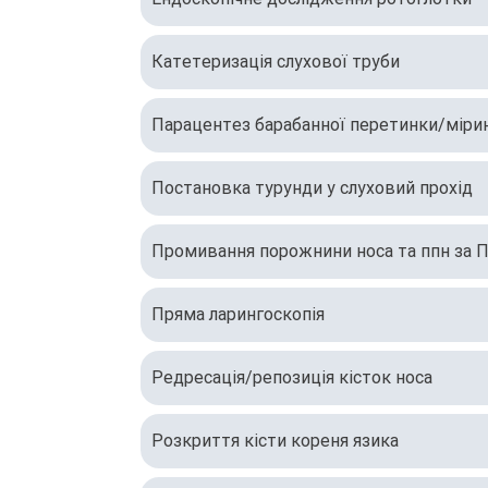
Катетеризація слухової труби
Парацентез барабанної перетинки/міри
Постановка турунди у слуховий прохід
Промивання порожнини носа та ппн за П
Пряма ларингоскопія
Редресація/репозиція кісток носа
Розкриття кісти кореня язика