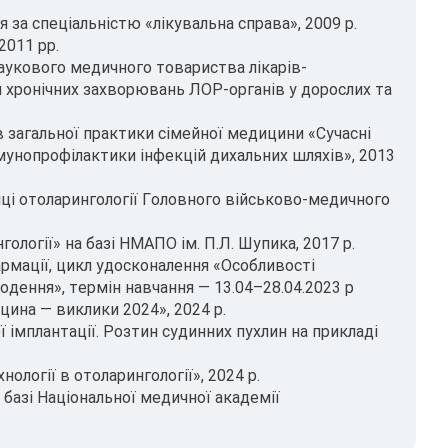
 за спеціальністю «лікувальна справа», 2009 р.
2011 рр.
наукового медичного товариства лікарів-
я хронічних захворювань ЛОР-органів у дорослих та
ів загальної практики сімейної медицини «Сучасні
імунопрофілактики інфекцій дихальних шляхів», 2013
іці отоларингології Головного військово-медичного
ології» на базі НМАПО ім. П.Л. Шупика, 2017 р.
армації, цикл удосконалення «Особливості
одення», термін навчання — 13.04–28.04.2023 р
ина — виклики 2024», 2024 р.
 імплантації. Розтин судинних пухлин на прикладі
ології в отоларингології», 2024 р.
 базі Національної медичної академії