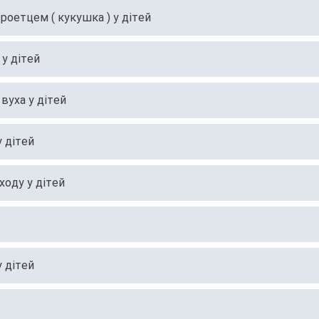
роетцем ( кукушка ) у дітей
у дітей
вуха у дітей
у дітей
ходу у дітей
 дітей