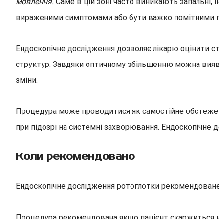
мовлення.
Саме в цій зоні часто виникають запальні, і
вираженими симптомами або бути важко помітними пр
Ендоскопічне дослідження дозволяє лікарю оцінити ста
структур. Завдяки оптичному збільшенню можна виявити 
зміни.
Процедура може проводитися як самостійне обстеженн
при підозрі на системні захворювання. Ендоскопічне 
Коли рекомендовано
Ендоскопічне дослідження ротоглотки рекомендован
Процедура рекомендована якщо пацієнт скаржиться на 