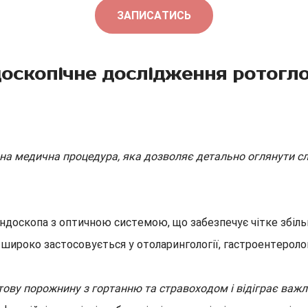
ЗАПИСАТИСЬ
оскопічне дослідження ротогл
чна медична процедура, яка дозволяє детально оглянути с
ндоскопа з оптичною системою, що забезпечує чітке збіл
ироко застосовується у отоларингології, гастроентерологі
ову порожнину з гортанню та стравоходом і відіграє важл