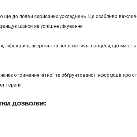
ю ще до появи серйозних ускладнень. Це особливо важливо
ідвищує шанси на успішне лікування.
інфекційні, алергічні та неопластичні процеси, що мають 
начає отримання чіткої та обґрунтованої інформації про с
ї терапії.
ки дозволяє: