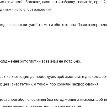
льєф слизової оболонки, наявність набряку, нальотів, ерозі
а динамічного спостереження.
від клінічної ситуації та мети обстеження. Після заверше
ослідження ротоглотки зазвичай не потрібно.
в за кілька годин до процедури, щоб зменшити дискомфор
місцеві анестетики, а також про хронічні захворювання.
і спреї або полоскання без погодження з лікарем, щоб не