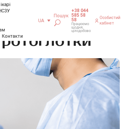
ікарі
+38 044
НСЗУ
585 58
Пошук
Особистий
58
UA
кабінет
Працюємо
щодня,
ам
цілодобово
 ротоглотки
Контакти