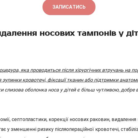
ЗАПИСАТИСЬ
далення носових тампонів у ді
цедура, яка проводиться після хірургічних втручань на по
зупинки кровотечі, фіксації тканин або підтримки анатомі
ки слизова оболонка носа у дітей є більш чутливою, добре
мії, септопластики, корекції носових раковин, видалення
ає у зменшенні ризику післяопераційної кровотечі, стабілі