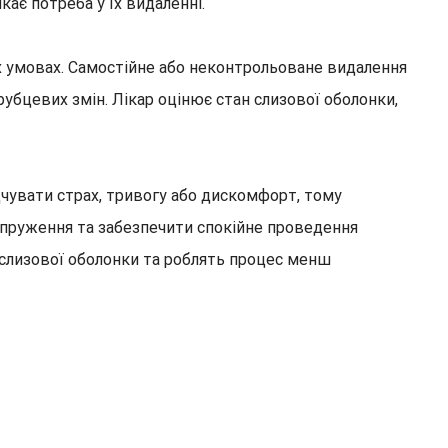
ає потреба у їх видаленні.
 умовах. Самостійне або неконтрольоване видалення
убцевих змін. Лікар оцінює стан слизової оболонки,
дчувати страх, тривогу або дискомфорт, тому
апруження та забезпечити спокійне проведення
 слизової оболонки та роблять процес менш