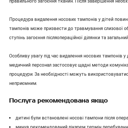
правильного загоєння тканин. Після завершення необхі
Процедура видалення носових тампонів у дітей повин
тампонів може призвести до травмування слизової обо
ступінь загоєння післяопераційної ділянки та загальн
Особливу увагу під час видалення носових тампонів у
медичний персонал застосовує щадні методи комуніка
процедури. За необхідності можуть використовуватис
неприємним.
Послуга рекомендована якщо
дитині були встановлені носові тампони після опер
минув рекомендований лікарем термін перебування