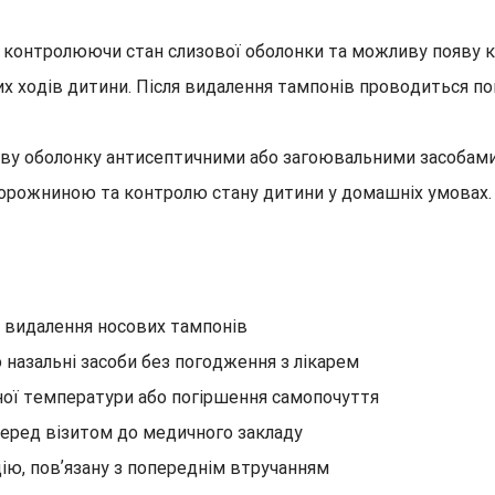
, контролюючи стан слизової оболонки та можливу появу к
их ходів дитини. Після видалення тампонів проводиться п
зову оболонку антисептичними або загоювальними засобам
орожниною та контролю стану дитини у домашніх умовах.
 видалення носових тампонів
назальні засоби без погодження з лікарем
ної температури або погіршення самопочуття
перед візитом до медичного закладу
ію, повʼязану з попереднім втручанням