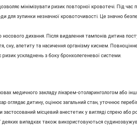
зволяє мінімізувати ризик повторної кровотечі. Під час п
ходи для зупинки незначної кровоточивості. Це значно безп
носового дихання. Після видалення тампонів дитина посту
тя, сну, апетиту та насичення організму киснем. Повноцін
 ризик ускладнень з боку бронхолегеневої системи.
овах медичного закладу лікарем-отоларингологом або інши
р оглядає дитину, оцінює загальний стан, уточнює перебіг 
застосований місцевий анестетик у вигляді спрею або ро
. У деяких випадках також використовуються судинозвужу