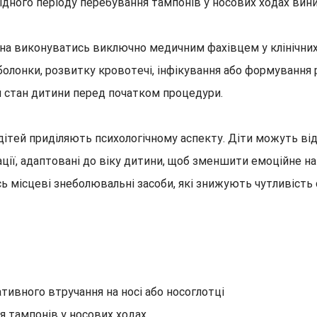
дного періоду перебування тампонів у носових ходах виник
на виконуватись виключно медичним фахівцем у клінічних
лонки, розвитку кровотечі, інфікування або формування р
ий стан дитини перед початком процедури.
 дітей приділяють психологічному аспекту. Діти можуть ві
ції, адаптовані до віку дитини, щоб зменшити емоційне н
ь місцеві знеболювальні засоби, які знижують чутливість
ативного втручання на носі або носоглотці
 тампонів у носових ходах