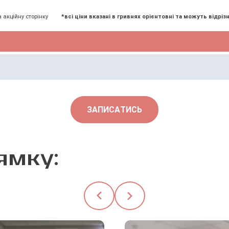
а акційну сторінку
*всі ціни вказані в гривнях орієнтовні та можуть відрізн
ЗАПИСАТИСЬ
ямку: