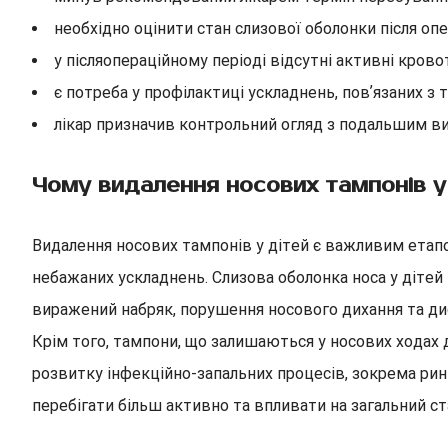
необхідно оцінити стан слизової оболонки після оп
у післяопераційному періоді відсутні активні кров
є потреба у профілактиці ускладнень, повʼязаних з
лікар призначив контрольний огляд з подальшим в
Чому видалення носових тампонів у
Видалення носових тампонів у дітей є важливим етапо
небажаних ускладнень. Слизова оболонка носа у дітей
виражений набряк, порушення носового дихання та д
Крім того, тампони, що залишаються у носових хода
розвитку інфекційно-запальних процесів, зокрема рині
перебігати більш активно та впливати на загальний ст