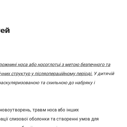
тей
рожнині носа або носоглотці з метою безпечного та
чних структур у післяопераційному періоді.
У дитячій
 васкуляризованою та схильною до набряку і
 новоутворень, травм носа або інших
зації слизової оболонки та створенні умов для