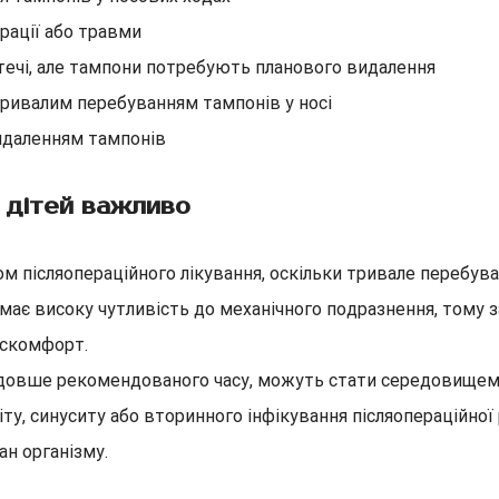
ерації або травми
отечі, але тампони потребують планового видалення
 тривалим перебуванням тампонів у носі
идаленням тампонів
 дітей важливо
м післяопераційного лікування, оскільки тривале перебув
 має високу чутливість до механічного подразнення, тому
искомфорт.
х довше рекомендованого часу, можуть стати середовищем
ту, синуситу або вторинного інфікування післяопераційної
ан організму.