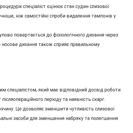
роцедури спеціаліст оцінює стан судин слизової
ечніше, ніж самостійні спроби видалення тампонів у
пово повертається до фізіологічного дихання через
не носове дихання також сприяє правильному
м спеціалістом, який має відповідний досвід роботи
післяопераційного періоду та наявність скарг.
зчину. Це дозволяє зменшити чутливість слизової
вальні засоби для зменшення набряку та полегшення