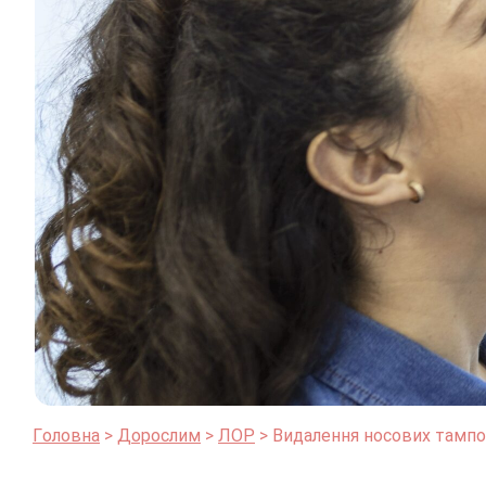
Головна
Дорослим
ЛОР
Видалення носових тампон