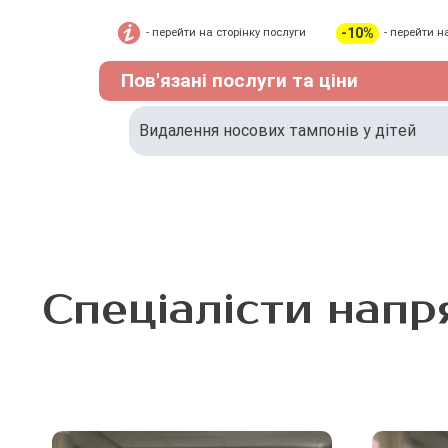
-10%
- перейти на сторінку послуги
- перейти н
Пов'язані послуги та ціни
Видалення носових тампонів у дітей
Спеціалісти напр