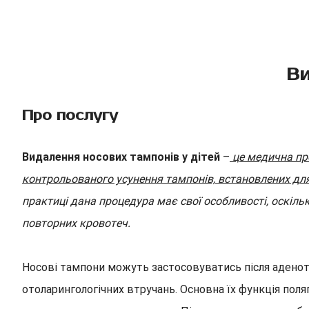
Ви
Про послугу
Видалення носових тампонів у дітей
–
це медична про
контрольованого усунення тампонів, встановлених для 
практиці дана процедура має свої особливості, оскіль
повторних кровотеч.
Носові тампони можуть застосовуватись після аденото
отоларингологічних втручань. Основна їх функція поляг