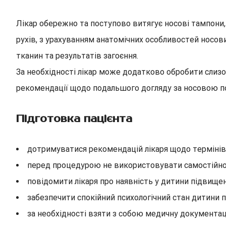
Лікар обережно та поступово витягує носові тампони
рухів, з урахуванням анатомічних особливостей носов
тканин та результатів загоєння.
За необхідності лікар може додатково обробити сли
рекомендації щодо подальшого догляду за носовою п
Підготовка пацієнта
дотримуватися рекомендацій лікаря щодо термінів
перед процедурою не використовувати самостійно 
повідомити лікаря про наявність у дитини підвище
забезпечити спокійний психологічний стан дитини 
за необхідності взяти з собою медичну документац