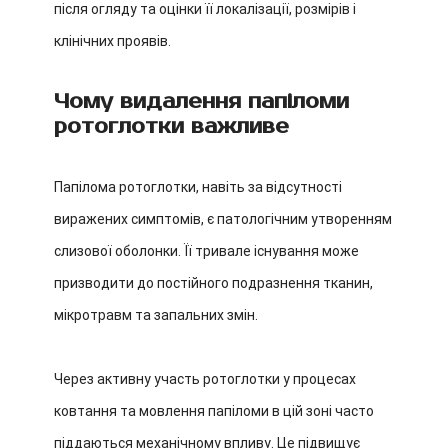
після огляду та оцінки її локалізації, розмірів і
клінічних проявів.
Чому видалення папіломи
ротоглотки важливе
Папілома ротоглотки, навіть за відсутності
виражених симптомів, є патологічним утворенням
слизової оболонки. Її тривале існування може
призводити до постійного подразнення тканин,
мікротравм та запальних змін.
Через активну участь ротоглотки у процесах
ковтання та мовлення папіломи в цій зоні часто
піддаються механічному впливу. Це підвищує