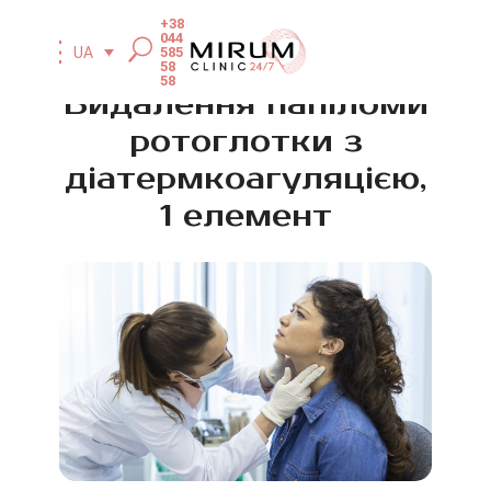
+38
044
585
UA
58
58
Видалення папіломи
ротоглотки з
діатермкоагуляцією,
1 елемент