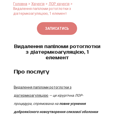
Головна
Хірургія
ЛОР хірургія
Видалення папіломи ротоглотки з
діатермкоагуляцією, 1 елемент
ЗАПИСАТИСЬ
Видалення папіломи ротоглотки
з діатермкоагуляцією, 1
елемент
Про послугу
Видалення папіломи ротоглотки з
діатермкоагуляцією
— це хірургічна ЛОР-
процедура, спрямована на
повне усунення
доброякісного новоутворення слизової оболонки