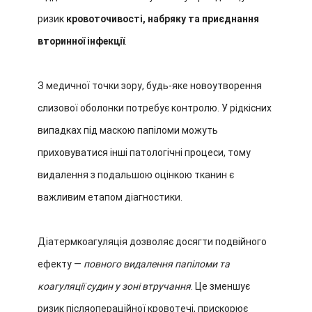
ризик
кровоточивості, набряку та приєднання
вторинної інфекції
.
З медичної точки зору, будь-яке новоутворення
слизової оболонки потребує контролю. У рідкісних
випадках під маскою папіломи можуть
приховуватися інші патологічні процеси, тому
видалення з подальшою оцінкою тканин є
важливим етапом діагностики.
Діатермкоагуляція дозволяє досягти подвійного
ефекту —
повного видалення папіломи та
коагуляції судин у зоні втручання
. Це зменшує
ризик післяопераційної кровотечі, прискорює