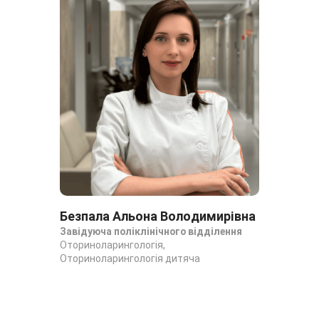
Безпала Альона Володимирівна
Др
Завідуюча поліклінічного відділення
Ото
Оториноларингологія,
Ото
Оториноларингологія дитяча
Ото