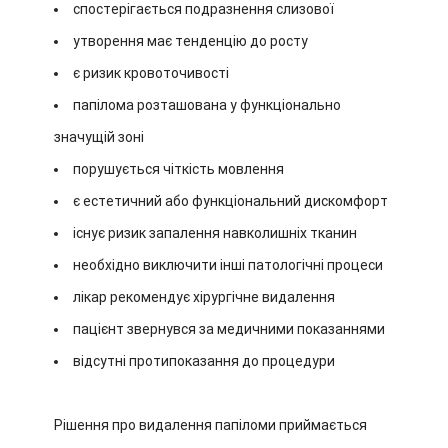
спостерігається подразнення слизової
утворення має тенденцію до росту
є ризик кровоточивості
папілома розташована у функціонально
значущій зоні
порушується чіткість мовлення
є естетичний або функціональний дискомфорт
існує ризик запалення навколишніх тканин
необхідно виключити інші патологічні процеси
лікар рекомендує хірургічне видалення
пацієнт звернувся за медичними показаннями
відсутні протипоказання до процедури
Рішення про видалення папіломи приймається