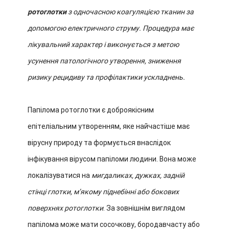
ротоглотки
з одночасною коагуляцією тканин за
допомогою електричного струму. Процедура має
лікувальний характер і виконується з метою
усунення патологічного утворення, зниження
ризику рецидиву та профілактики ускладнень.
Папілома ротоглотки є доброякісним
епітеліальним утворенням, яке найчастіше має
вірусну природу та формується внаслідок
інфікування вірусом папіломи людини. Вона може
локалізуватися на
мигдаликах, дужках, задній
стінці глотки, м’якому піднебінні або бокових
поверхнях ротоглотки
. За зовнішнім виглядом
папілома може мати сосочкову, бородавчасту або