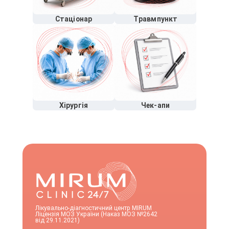
Стаціонар
Травмпункт
Хірургія
Чек-апи
Лікувально-діагностичний центр MIRUM
Ліцензія МОЗ України (Наказ МОЗ №2642
від 29.11.2021)