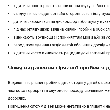
у дитини спостерігається зниження слуху з обох ст
є відчуття закладеності або стороннього тіла у вух
дитина скаржиться на дискомфорт або шум у вуха
під час огляду лікар виявив сірчані пробки в обох 
виникають труднощі зі сприйняттям мови або звук
перед проведенням аудіометрії або інших дослідже
у дитини часто виникають рецидивуючі запальні п
Чому видалення сірчаної пробки з д
Видалення сірчаної пробки з двох сторін у дітей є в
часткове перекриття слухового проходу сірчаними мас
дорослих.
Порушення слуху у дітей може негативно впливати на