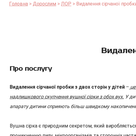
Головна
Дорослим
ЛОР
Видалення сірчаної пробки
Видален
Про послугу
Видалення сірчаної пробки з двох сторін у дітей
–
це
надлишкового скупчення вушної сірки з обох вух.
У дит
апарату дитини сприяють більш швидкому накопиченн
Вушна сірка є природним секретом, який виробляється
проникненню пилу, мікроорганізмів та сторонніх части