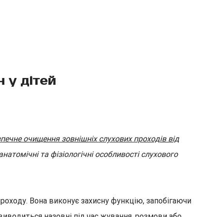
 у дітей
печне очищення зовнішніх слухових проходів від
натомічні та фізіологічні особливості слухового
роходу. Вона виконує захисну функцію, запобігаючи
 виводиться назовні під час жування, розмови або