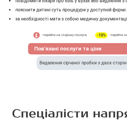
повідомити лікаря про біль у вухах або виділення з
пояснити дитині суть процедури у доступній формі
за необхідності мати з собою медичну документац
-10%
- перейти на сторінку послуги
- перейти н
Пов'язані послуги та ціни
Видалення сірчаної пробки з двох сторін
Спеціалісти напр