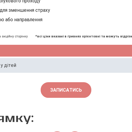
 слухового проходу
 для зменшення страху
ію або направлення
а акційну сторінку
*всі ціни вказані в гривнях орієнтовні та можуть відрізн
 у дітей
ЗАПИСАТИСЬ
ямку: