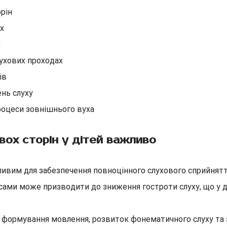
орін
ах
х
слухових проходах
ів
нь слуху
роцеси зовнішнього вуха
вох сторін у дітей важливо
ажливим для забезпечення повноцінного слухового сприйнят
ами може призводити до зниження гостроти слуху, що у дит
 формування мовлення, розвиток фонематичного слуху та з