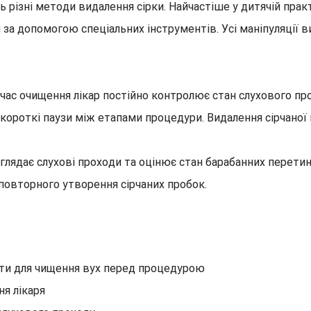
сь різні методи видалення сірки. Найчастіше у дитячій пр
а допомогою спеціальних інструментів. Усі маніпуляції в
 час очищення лікар постійно контролює стан слухового пр
короткі паузи між етапами процедури. Видалення сірчаної 
глядає слухові проходи та оцінює стан барабанних перети
повторного утворення сірчаних пробок.
ети для чищення вух перед процедурою
ня лікаря