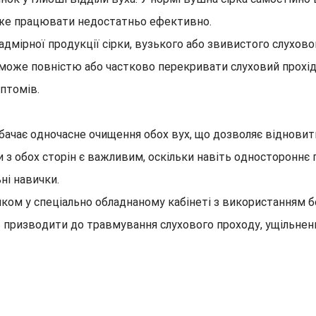
може працювати недостатньо ефективно.
дмірної продукції сірки, вузького або звивистого слухово
 може повністю або частково перекривати слуховий прохід
птомів.
дбачає одночасне очищення обох вух, що дозволяє відновит
 з обох сторін є важливим, оскільки навіть одностороннє
ні навички.
м у спеціально обладнаному кабінеті з використанням бе
 призводити до травмування слухового проходу, ущільнен