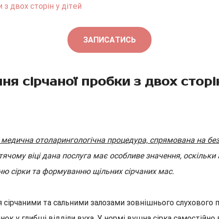
 з двох сторін у дітей
ЗАПИСАТИСЬ
ня сірчаної пробки з двох сторін
 медична отоларингологічна процедура, спрямована на без
ячому віці дана послуга має особливе значення, оскільки а
ю сірки та формуванню щільних сірчаних мас.
 сірчаними та сальними залозами зовнішнього слухового п
нок у глибші відділи вуха. У нормі вушна сірка самостійно