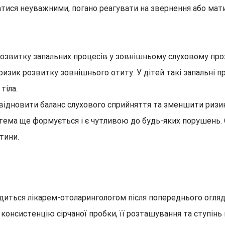
тися неуважними, погано реагувати на звернення або мат
розвитку запальних процесів у зовнішньому слуховому про
ризик розвитку зовнішнього отиту. У дітей такі запальні 
тіла.
є відновити баланс слухового сприйняття та зменшити риз
стема ще формується і є чутливою до будь-яких порушень.
тини.
одиться лікарем-отоларингологом після попереднього огляд
консистенцію сірчаної пробки, її розташування та ступінь