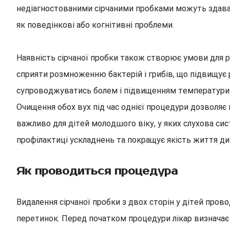
недіагностованими сірчаними пробками можуть здава
як поведінкові або когнітивні проблеми.
Наявність сірчаної пробки також створює умови для 
сприяти розмноженню бактерій і грибів, що підвищує 
супроводжуватись болем і підвищенням температури 
Очищення обох вух під час однієї процедури дозволя
важливо для дітей молодшого віку, у яких слухова си
профілактиці ускладнень та покращує якість життя ди
Як проводиться процедура
Видалення сірчаної пробки з двох сторін у дітей пров
перетинок. Перед початком процедури лікар визначає 