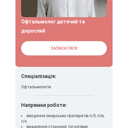
Офтальмолог дитячий та
дорослий
ЗАПИСАТИСЯ
Спеціалізація:
Офтальмологія
Напрямки роботи:
введення лікарських препаратів п/б, п/в,
с/к
видалення сторонніх тіл рогівки