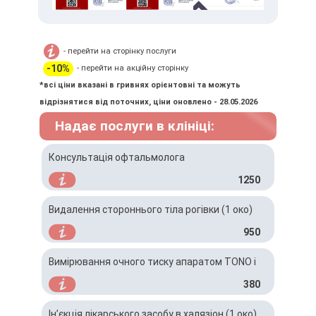
- перейти на сторінку послуги
-10%
- перейти на акційну сторінку
*всі ціни вказані в гривнях орієнтовні та можуть
відрізнятися від поточних, ціни оновлено - 28.05.2026
Надає послуги в клініці:
Консультація офтальмолога
1250
Видалення стороннього тіла рогівки (1 око)
950
Вимірювання очного тиску апаратом TONO i
380
Ін’єкція лікарського засобу в халязіон (1 око)