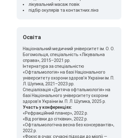
лікувальний масаж повік
підбір окулярів та контактних лінз
Освіта
Національний медичний університет ім. О. О.
Богомольця, спеціальність «Лікувальна
справа», 2015–2021 рр.
Інтернатура за спеціальністю
«Офтальмологія» на базі Національного
університету охорони здоров’я України ім. П.
Л. Шупика, 2021–2023 рр.
Спеціалізація «Дитяча офтальмологія» на
базі Національного університету охорони
здоров’я України ім. П. Л. Шупика, 2025 р.
Участь у конференціях:
«Рефракційний планер», 2022 р.
«Від рогівки до сітківки», 2022 р.
«Офтальмологічна весна без консервантів»,
2022 р.
«Фокус в очах: сучасні підходи до міопії —