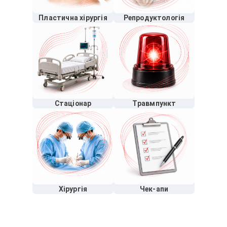
Пластична хірургія
Репродуктологія
Стаціонар
Травмпункт
Хірургія
Чек-апи