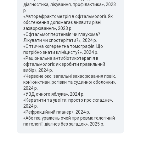
діагностика, лікування, профілактика», 2023
р.
«Авторефрактометрія в офтальмології. Як
обстеження допомагає виявити різні
захворювання», 2023 р.
«Офтальмогіпертензія чи глаукома?
Лікувати чи спостерігати?», 2024 р.
«Оптична когерентна томографія. Що
потрібно знати клініцисту?», 2024 р.
«Раціональна антибіотикотерапія в
офтальмології: як зробити правильний
вибір», 2024 р.
«Червоне око: запальні захворювання повік,
конʼюнктиви, рогівки та судинної оболонки»,
2024 р.
«УЗД очного яблука», 2024 р.
«Кератити та увеїти: просто про складне»,
2024 р.
«Рефракційний планер», 2024 р.
«Абетка уражень очей при ревматологічній
патології: діагноз без загадок», 2025 р.