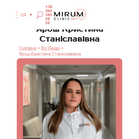
+38
044
UA
585
58
58
Ярош Кристина
Станіславівна
Головна
Всі Лікарі
Ярош Кристина Станіславівна