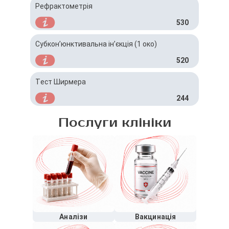
Рефрактометрія
530
Субкон’юнктивальна ін’єкція (1 око)
520
Тест Ширмера
244
Послуги клініки
Аналізи
Вакцинація