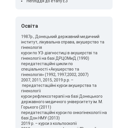
оцінки стану ендометрію; профілактичних гінекологічних оглядів.
Непліддя до етапу ЕЗ
Завдяки поєднанню консультації, огляду та УЗД в межах одного
прийому лікар може швидко встановити точний діагноз та
запропонувати оптимальне лікування. Коли варто звернутися до
гінеколога MIRUM Clinic? Консультація акушера-гінеколога MIRUM
Освіта
Clinic рекомендована не лише при появі симптомів, а й для
регулярної профілактики. Варто записатися на прийом, якщо вас
1987р., Донецький державний медичний
турбують: біль або дискомфорт у нижній частині живота;
інститут, лікувальна справа, акушерство та
порушення менструального циклу; незвичні виділення;
гінекологія
планування вагітності; необхідність профілактичного огляду.
курси по УЗ-діагностиці в акушерстві та
Регулярні огляди у гінеколога допомагають своєчасно виявити
гінекології на базі ДРЦОМиД (1990)
можливі проблеми та підтримувати жіноче здоров’я на високому
передатестаційні цикли по
рівні.
спеціальності «Акушерство та
гінекологія» (1992, 1997,2002, 2007)
2007, 2011, 2015, 2019 р.р. –
передатестаційні курси акушерства та
гінекології
курси рефлексотерапії на базі Донецького
державного медичного університету ім. М.
Горького (2011)
передатестаційні курси по онкогінекології на
базі Дон НМУ (2013)
2019 р. – курси з кольпоскопії