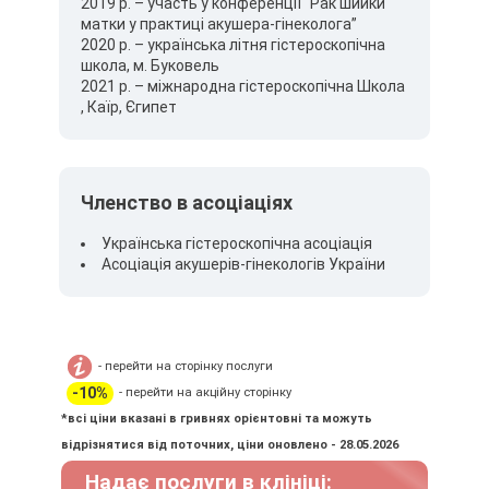
2019 р. – участь у конференції “Рак шийки
матки у практиці акушера-гінеколога”
2020 р. – українська літня гістероскопічна
школа, м. Буковель
2021 р. – міжнародна гістероскопічна Школа
, Каїр, Єгипет
Членство в асоціаціях
Українська гістероскопічна асоціація
Асоціація акушерів-гінекологів України
- перейти на сторінку послуги
-10%
- перейти на акційну сторінку
*всі ціни вказані в гривнях орієнтовні та можуть
відрізнятися від поточних, ціни оновлено - 28.05.2026
Надає послуги в клініці: