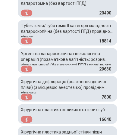
лапаротомна (без вартості ПГД)
20490
Тубектомія/туботомія ІІ категорії складності
лапароскопічна (без вартості ПГД) провідного
лікаря
18814
Ургентна лапароскопічна гінекологічна
операція (позаматкова вагітність; розрив
кісти яєчника) (без вартості ПГД) провідного
29630
лікаря
Хірургічна дефлорація (розсічення дівочої
пліви) (з місцевою анестезією) провідним
лікарем
7800
Хірургічна пластика великих статевих губ
16640
Хірургічна пластика задньої стінки піхви