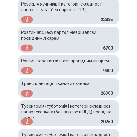
Резекція яєчників ІІ категорії складності
лапаротомна (без вартості ПГД)
22885
Розтин абсцесу бартолінієвої залози
провідним лікарем
6700
Розтин перетинки піхви провідним лікарем
9400
Трансплантація тканини яєчника
26300
Тубектомія/туботомія І категорії складності
лапароскопічна (без вартості ПГД) провідного
лікаря
20260
Тубектомія/туботомія І категорії складності