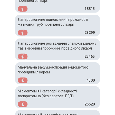
провідного лікаря
18815
Лапароскопічне відновлення прохідності
маткових труб провідного лікаря
23299
Лапароскопічне роз’єднання спайок в малому
тазі і черевній порожнині провідного лікаря
25465
Мануальна вакуум-аспірація ендометрію
провідним лікарем
4500
Міомектомія І категорії складності
лапаротомна (без вартості ПГД)
26620