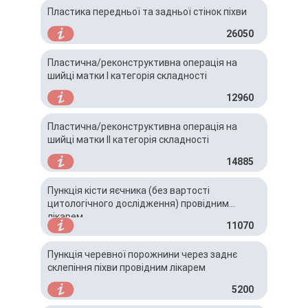
Пластика передньої та задньої стінок піхви
26050
Пластична/реконструктивна операція на
шийці матки І категорія складності
12960
Пластична/реконструктивна операція на
шийці матки ІІ категорія складності
14885
Пункція кісти яєчника (без вартості
цитологічного дослідження) провідним
лікарем
11070
Пункція черевної порожнини через заднє
склепіння піхви провідним лікарем
5200