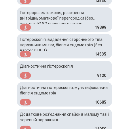
13530
Гістерорезектоскопія, розсічення
внітрішньоматкової перегородки (без
вартості ВМС) провідного лікаря
19899
Гістероскопія, видалення стороннього тіла
порожнини матки, біопсія ендометрію (без
вартості ПГД)
14535
Діагностична гістероскопія
9120
Діагностична гістероскопія, мультифокальна
біопсія ендометрія
10685
Додаткове роз’єднання спайок в малому тазі і
черевній порожнині
14950