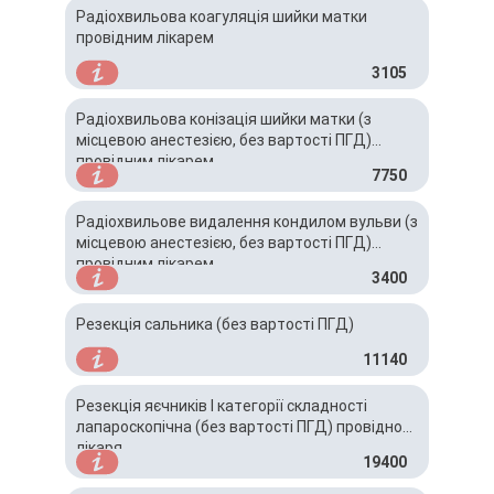
Радіохвильова коагуляція шийки матки
провідним лікарем
3105
Радіохвильова конізація шийки матки (з
місцевою анестезією, без вартості ПГД)
провідним лікарем
7750
Радіохвильове видалення кондилом вульви (з
місцевою анестезією, без вартості ПГД)
провідним лікарем
3400
Резекція сальника (без вартості ПГД)
11140
Резекція яєчників І категорії складності
лапароскопічна (без вартості ПГД) провідного
лікаря
19400