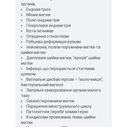
підхід до кожної пацієнтки, враховуючи її стан здоров’я,
органів,
результати діагностики та особливості організму. Лікування може
Ендометріоз
включати медикаментозну терапію, спостереження,
Міома матки
профілактичні рекомендації або хірургічні методи. Головною
Поліп ендометрія
метою терапії є не лише усунення симптомів, а й лікування
Гіперплазія ендометрія
причини захворювання та профілактика його повторного
Кісти яєчників
виникнення. Гінекологічні операції в MIRUM Clinic Окремим
Опущення стінок піхви
напрямком роботи лікаря є проведення гінекологічних операцій.
Рубцова деформація вульви
Завдяки багаторічному досвіду та сучасним медичним
лейоміома, поліпи порожнини матки та
технологіям оперативні втручання проводяться максимально
шийки матки
безпечно та ефективно. Гінекологічна хірургія може бути
Дисплазія шийки матки, “ерозія” шийки
необхідною при: кістах яєчників; ендометріозі; доброякісних
матки
новоутвореннях; патологіях ендометрію; інших гінекологічних
Інфекції, що передаються статевим
захворюваннях, що потребують оперативного лікування. Сучасні
шляхом
малоінвазивні методики дозволяють скоротити період
Вагінальні дисбактеріози – “молочниця”,
відновлення після операції та мінімізувати ризики для пацієнтки.
бактеріальний вагіноз
Ультразвукова діагностика в гінекології MIRUM Clinic Лі Андрій Дін
Запальні захворювання органів малого
Хванович також проводить ультразвукову діагностику, що є
тазу
важливим інструментом для оцінки стану жіночої репродуктивної
Синехії порожнини матки
системи. УЗД органів малого таза дозволяє виявити патології на
Порушення менструального циклу
ранніх етапах та контролювати ефективність лікування.
Патологічне перебіг клімактерію
Ультразвукове дослідження використовується для: діагностики
Кондиломи промежини, піхви, шийки
захворювань матки та яєчників; контролю перебігу лікування;
матки