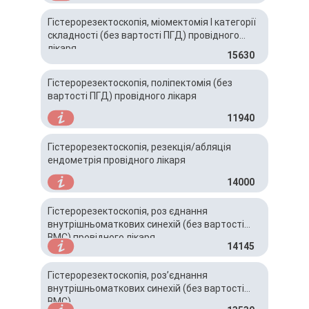
Гістерорезектоскопія, міомектомія І категорії
складності (без вартості ПГД) провідного
лікаря
15630
Гістерорезектоскопія, поліпектомія (без
вартості ПГД) провідного лікаря
11940
Гістерорезектоскопія, резекція/абляція
ендометрія провідного лікаря
14000
Гістерорезектоскопія, роз єднання
внутрішньоматкових синехій (без вартості
ВМС) провідного лікаря
14145
Гістерорезектоскопія, роз’єднання
внутрішньоматкових синехій (без вартості
ВМС)