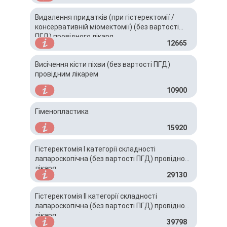
Видалення придатків (при гістеректомії /
консервативній міомектомії) (без вартості
ПГД) провідного лікаря
12665
Висічення кісти піхви (без вартості ПГД)
провідним лікарем
10900
Гіменопластика
15920
Гістеректомія І категорії складності
лапароскопічна (без вартості ПГД) провідного
лікаря
29130
Гістеректомія ІІ категорії складності
лапароскопічна (без вартості ПГД) провідного
лікаря
39798