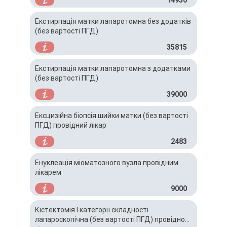
Екстирпація матки лапаротомна без додатків
(без вартості ПГД)
35815
Екстирпація матки лапаротомна з додатками
(без вартості ПГД)
39000
Ексцизійна біопсія шийки матки (без вартості
ПГД) провідний лікар
2483
Енуклеація міоматозного вузла провідним
лікарем
9000
Кістектомія І категорії складності
лапароскопічна (без вартості ПГД) провідного