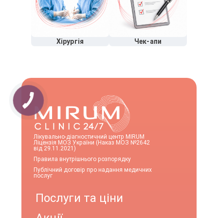
Хірургія
Чек-апи
Лікувально-діагностичний центр MIRUM
Ліцензія МОЗ України (Наказ МОЗ №2642
від 29.11.2021)
Правила внутрішнього розпорядку
Публічний договір про надання медичних
послуг
Послуги та ціни