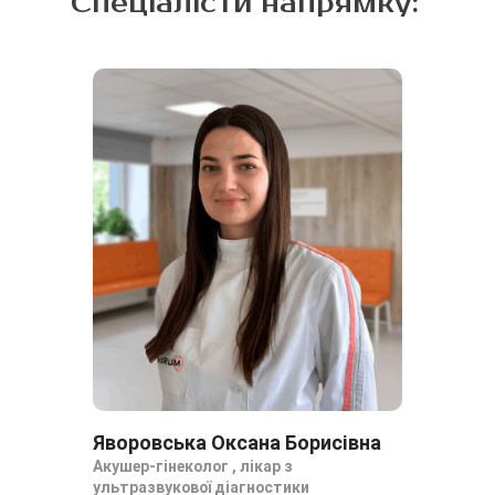
Спеціалісти напрямку:
Яворовська Оксана Борисівна
Ше
Акушер-гінеколог , лікар з
Аку
ультразвукової діагностики
уль