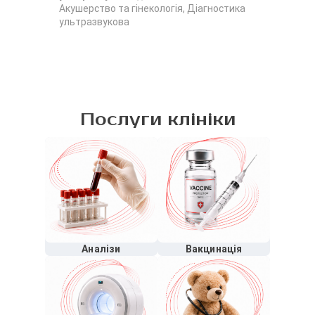
Акушерство та гінекологія, Діагностика
Аку
ультразвукова
уль
Послуги клініки
Аналізи
Вакцинація