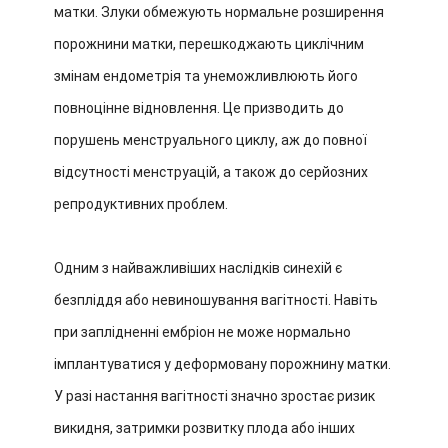
матки. Злуки обмежують нормальне розширення
порожнини матки, перешкоджають циклічним
змінам ендометрія та унеможливлюють його
повноцінне відновлення. Це призводить до
порушень менструального циклу, аж до повної
відсутності менструацій, а також до серйозних
репродуктивних проблем.
Одним з найважливіших наслідків синехій є
безпліддя або невиношування вагітності. Навіть
при заплідненні ембріон не може нормально
імплантуватися у деформовану порожнину матки.
У разі настання вагітності значно зростає ризик
викидня, затримки розвитку плода або інших