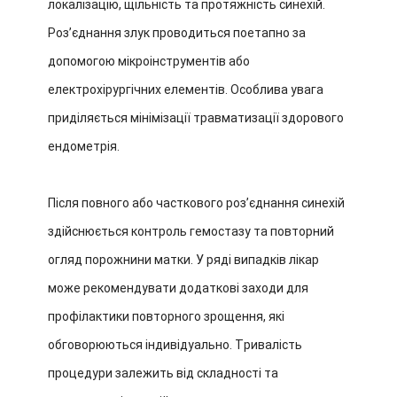
локалізацію, щільність та протяжність синехій.
Розʼєднання злук проводиться поетапно за
допомогою мікроінструментів або
електрохірургічних елементів. Особлива увага
приділяється мінімізації травматизації здорового
ендометрія.
Після повного або часткового розʼєднання синехій
здійснюється контроль гемостазу та повторний
огляд порожнини матки. У ряді випадків лікар
може рекомендувати додаткові заходи для
профілактики повторного зрощення, які
обговорюються індивідуально. Тривалість
процедури залежить від складності та