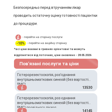
Безпосередньо перед втручанням лікар
проводить остаточну оцінку готовності пацієнтки
до процедури.
- перейти на сторінку послуги
-10%
- перейти на акційну сторінку
*всі ціни вказані в гривнях орієнтовні та можуть
відрізнятися від поточних, ціни оновлено - 28.05.2026
Пов'язані послуги та ціни
Гістерорезектоскопія, роз’єднання
внутрішньоматкових синехій (без вартості
ВМС)
13530
Гістерорезектоскопія, роз єднання
внутрішньоматкових синехій (без вартості
ВМС) провідного лікаря
14145