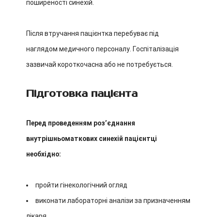
поширеності синехій.
Після втручання пацієнтка перебуває під
наглядом медичного персоналу. Госпіталізація
зазвичай короткочасна або не потребується.
Підготовка пацієнта
Перед проведенням розʼєднання
внутрішньоматкових синехій пацієнтці
необхідно:
пройти гінекологічний огляд
виконати лабораторні аналізи за призначенням
лікаря