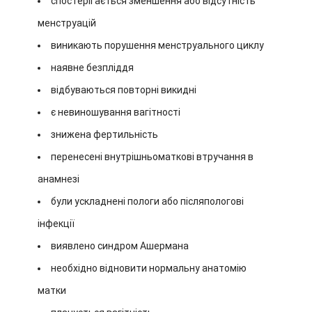
спостерігається зменшення або відсутність
менструацій
виникають порушення менструального циклу
наявне безпліддя
відбуваються повторні викидні
є невиношування вагітності
знижена фертильність
перенесені внутрішньоматкові втручання в
анамнезі
були ускладнені пологи або післяпологові
інфекції
виявлено синдром Ашермана
необхідно відновити нормальну анатомію
матки