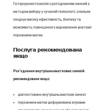
Гістерорезектоскопія з розʼєднанням синехій є
методом вибору у сучасній гінекології, оскільки
поєднує високу ефективність, безпеку та
можливість повноцінного відновлення анатомії
порожнини матки.
Послуга рекомендована
якщо
Розʼєднання внутрішньоматкових синехій
рекомендоване якщо:
діагностовано внутрішньоматкові синехії
порожнина матки деформована злуками