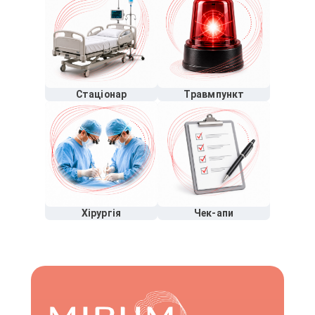
Стаціонар
Травмпункт
Хірургія
Чек-апи