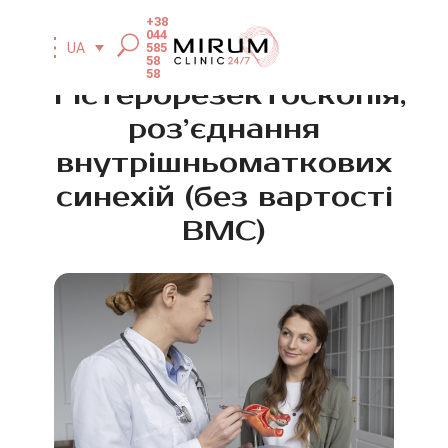
+38
044
585
UA
58
58
Гістерорезектоскопія,
роз’єднання
внутрішньоматкових
синехій (без вартості
ВМС)