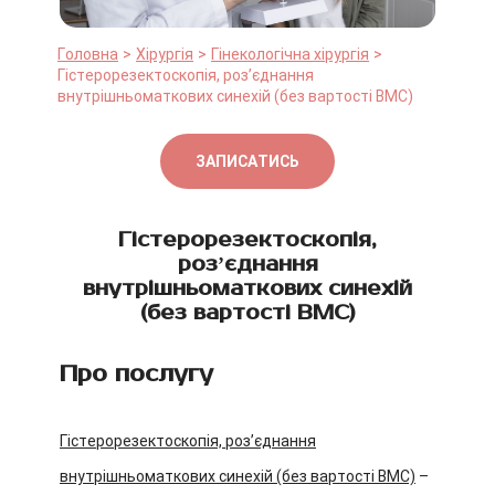
Головна
Хірургія
Гінекологічна хірургія
Гістерорезектоскопія, роз’єднання
внутрішньоматкових синехій (без вартості ВМС)
ЗАПИСАТИСЬ
Гістерорезектоскопія,
розʼєднання
внутрішньоматкових синехій
(без вартості ВМС)
Про послугу
Гістерорезектоскопія, розʼєднання
внутрішньоматкових синехій (без вартості ВМС)
–