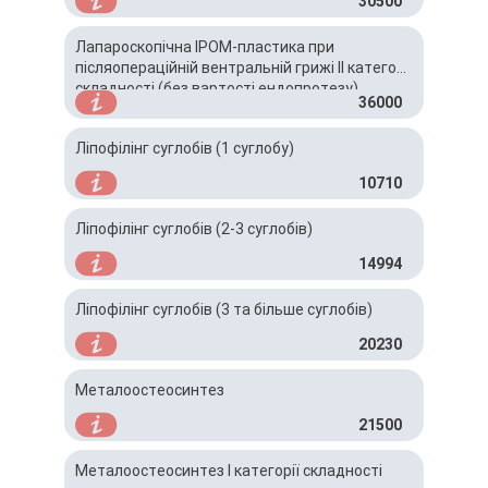
30500
Лапароскопічна IPOM-пластика при
післяопераційній вентральній грижі ІІ категорії
складності (без вартості ендопротезу)
36000
Ліпофілінг суглобів (1 суглобу)
10710
Ліпофілінг суглобів (2-3 суглобів)
14994
Ліпофілінг суглобів (3 та більше суглобів)
20230
Металоостеосинтез
21500
Металоостеосинтез І категорії складності