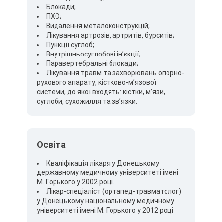
Блокади;
ПХО;
Видалення металоконструкцій;
Лікування артрозів, артритів, бурситів;
Пункції суглоб;
Внутрішньосуглобові ін’єкції;
Паравертебральні блокади;
Лікування травм та захворювань опорно-
рухового апарату, кістково-м’язової
системи, до якої входять: кістки, м’язи,
суглоби, сухожилля та зв’язки.
Освіта
Кваліфікація лікаря у Донецькому
державному медичному університеті імені
М. Горького у 2002 році.
Лікар-спеціаліст (ортапед-травматолог)
у Донецькому національному медичному
університеті імені М. Горького у 2012 році