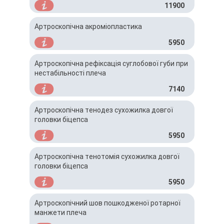
11900
Артроскопічна акроміопластика
5950
Артроскопічна рефіксація суглобової губи при
нестабільності плеча
7140
Артроскопічна тенодез сухожилка довгої
головки біцепса
5950
Артроскопічна тенотомія сухожилка довгої
головки біцепса
5950
Артроскопічний шов пошкодженої ротарної
манжети плеча