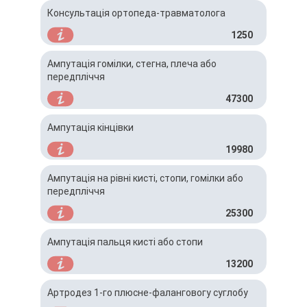
Консультація ортопеда-травматолога
1250
Ампутація гомілки, стегна, плеча або
передпліччя
47300
Ампутація кінцівки
19980
Ампутація на рівні кисті, стопи, гомілки або
передпліччя
25300
Ампутація пальця кисті або стопи
13200
Артродез 1-го плюсне-фаланговогу суглобу