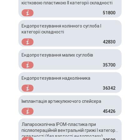
кістковою пластикою ІІ категорії складності
51800
Ендопротезування колінного суглоба I
категорії складності
42830
Ендопротезування малих суглобів
35700
Ендопротезування надколінника
36342
Імплантація артикулюючого спейсера
45426
Лапароскопічна IPOM-пластика при
післяопераційній вентральній грижі І категорії
складності (без вартості ендопротезу)