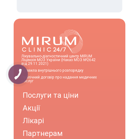
Лікувально-діагностичний центр MIRUM
Ліцензія МОЗ України (Наказ МОЗ №2642
від 29.11.2021)
Правила внутрішнього розпорядку
Публічний договір про надання медичних
послуг
Послуги та ціни
Акції
Лікарі
Партнерам