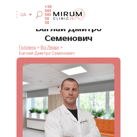
+38
044
UA
585
58
58
Баглай Дмитро
Семенович
Головна
Всі Лікарі
Баглай Дмитро Семенович