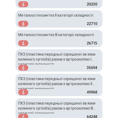
20230
Металоостеосинтез ІІ категорії складності
22710
Металоостеосинтез ІІІ категорії складності
26715
ПХЗ (пластика передньої схрещеної зв язки
колінного суглоба) разом з артроскопією I
категорії складності
35694
ПХЗ (пластика передньої схрещеної зв язки
колінного суглоба) разом з артроскопією IІ
категорії складності
49968
ПХЗ (пластика передньої схрещеної зв язки
колінного суглоба) разом з артроскопією IІІ
категорії складності
64248