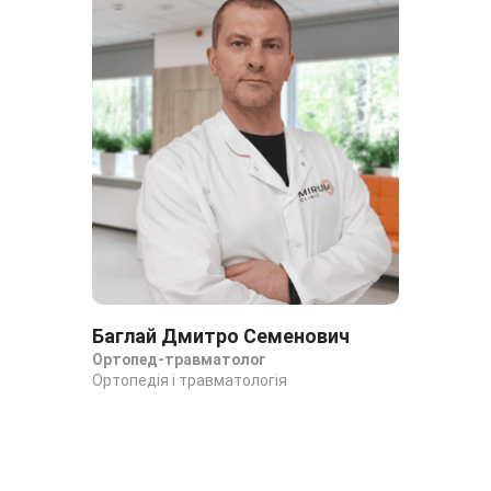
Баглай Дмитро Семенович
Дя
Ортопед-травматолог
Ор
Ортопедія і травматологія
Орт