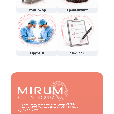
Стаціонар
Травмпункт
Хірургія
Чек-апи
Лікувально-діагностичний центр MIRUM
Ліцензія МОЗ України (Наказ МОЗ №2642
від 29.11.2021)