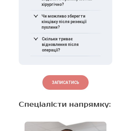
хірургічно?
У більшості випадків
Чи можливо зберегти
хірургічне лікування є
кінцівку після резекції
основним методом,
пухлини?
особливо при ризику
ускладнень.
Так, у сучасній практиці
Скільки триває
застосовуються
відновлення після
органозберігаючі методи з
операції?
реконструкцією.
Тривалість відновлення
залежить від обсягу
резекції та необхідності
реконструкції.
ЗАПИСАТИСЬ
Спеціалісти напрямку: