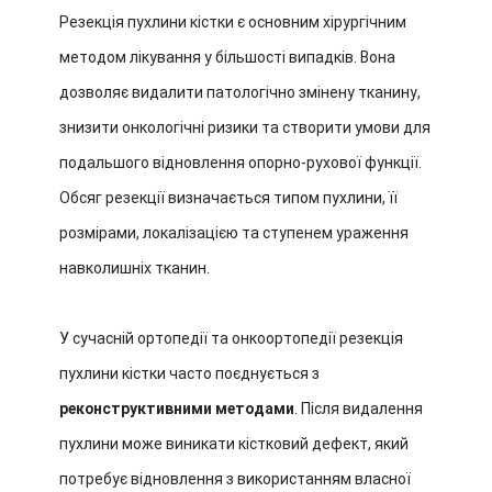
Резекція пухлини кістки є основним хірургічним
методом лікування у більшості випадків. Вона
дозволяє видалити патологічно змінену тканину,
знизити онкологічні ризики та створити умови для
подальшого відновлення опорно-рухової функції.
Обсяг резекції визначається типом пухлини, її
розмірами, локалізацією та ступенем ураження
навколишніх тканин.
У сучасній ортопедії та онкоортопедії резекція
пухлини кістки часто поєднується з
реконструктивними методами
. Після видалення
пухлини може виникати кістковий дефект, який
потребує відновлення з використанням власної