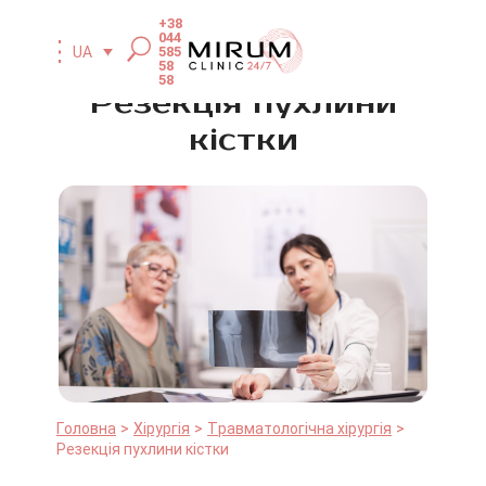
+38
044
585
UA
58
58
Резекція пухлини
кістки
Головна
Хірургія
Травматологічна хірургія
Резекція пухлини кістки