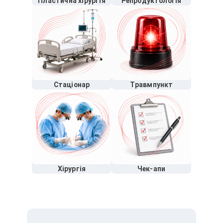
Пластична хірургія
Репродуктологія
Стаціонар
Травмпункт
Хірургія
Чек-апи