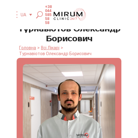
+38
044
UA
585
58
58
Турнавіотов Олександр
Борисович
Головна
Всі Лікарі
Турнавіотов Олександр Борисович