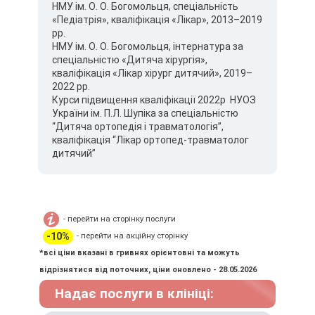
НМУ ім. О. О. Богомольця, спеціальність
«Педіатрія», кваліфікація «Лікар», 2013–2019
рр.
НМУ ім. О. О. Богомольця, інтернатура за
спеціальністю «Дитяча хірургія»,
кваліфікація «Лікар хірург дитячий», 2019–
2022 рр.
Курси підвищення кваліфікації 2022р НУОЗ
України ім. П.Л. Шупіка за спеціальністю
“Дитяча ортопедія і травматологія”,
кваліфікація “Лікар ортопед-травматолог
дитячий”
- перейти на сторінку послуги
-10%
- перейти на акційну сторінку
*всі ціни вказані в гривнях орієнтовні та можуть
відрізнятися від поточних, ціни оновлено - 28.05.2026
Надає послуги в клініці: