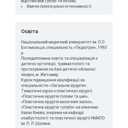
відстані між губою та носом)
Хімічні пілінги різної інтенсивності
Освіта
Національний медичний університет ім. О.О.
Богомольця, спеціальність «Педіатрія», 1993
р.
Післядипломна освіта та спеціалізація з
дитячої ортопедії, травматології та
протезування на базі дитячої обласної
лікарні, м. Житомир.
Курси підвищення кваліфікації за
спеціальністю «Загальна хірургія».
Тематичні курси з пластичної хірургії:
«Пластична хірургія голови та шиї»,
«Пластична хірургія молочних залоз»,
«Пластична хірургія тулуба» на клінічних
базах Києва, зокрема на кафедрі
комбустіології та пластичної хірургії НМАПО
ім. П. Л. Шупика.