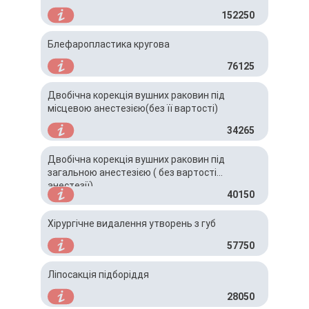
152250
Блефаропластика кругова
76125
Двобічна корекція вушних раковин під
місцевою анестезією(без її вартості)
34265
Двобічна корекція вушних раковин під
загальною анестезією ( без вартості
анестезії)
40150
Хірургічне видалення утворень з губ
57750
Ліпосакція підборіддя
28050