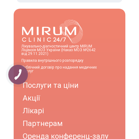
Лікувально-діагностичний центр MIRUM
Ліцензія МОЗ України (Наказ МОЗ №2642
від 29.11.2021)
Правила внутрішнього розпорядку
Публічний договір про надання медичних
послуг
Послуги та ціни
Акції
Лікарі
Партнерам
Оренда конференц-залу