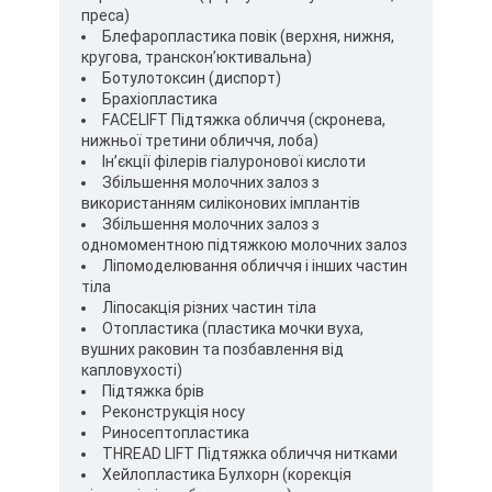
преса)
Блефаропластика повік (верхня, нижня,
кругова, транскон’юктивальна)
Ботулотоксин (диспорт)
Брахіопластика
FACELIFT Підтяжка обличчя (скронева,
нижньої третини обличчя, лоба)
Ін’єкції філерів гіалуронової кислоти
Збільшення молочних залоз з
використанням силіконових імплантів
Збільшення молочних залоз з
одномоментною підтяжкою молочних залоз
Ліпомоделювання обличчя і інших частин
тіла
Ліпосакція різних частин тіла
Отопластика (пластика мочки вуха,
вушних раковин та позбавлення від
капловухості)
Підтяжка брів
Реконструкція носу
Риносептопластика
THREAD LIFT Підтяжка обличчя нитками
Хейлопластика Булхорн (корекція