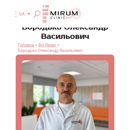
+38
044
UA
585
58
58
Бородько Олександр
Васильович
Головна
Всі Лікарі
Бородько Олександр Васильович