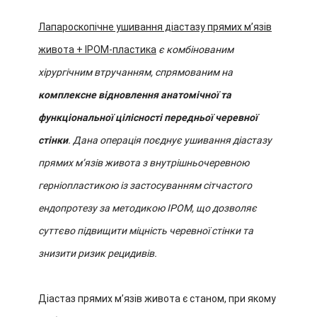
Лапароскопічне ушивання діастазу прямих м’язів
живота + IPOM-пластика
є комбінованим
хірургічним втручанням, спрямованим на
комплексне відновлення анатомічної та
функціональної цілісності передньої черевної
стінки
. Дана операція поєднує ушивання діастазу
прямих м’язів живота з внутрішньочеревною
герніопластикою із застосуванням сітчастого
ендопротезу за методикою IPOM, що дозволяє
суттєво підвищити міцність черевної стінки та
знизити ризик рецидивів.
Діастаз прямих м’язів живота є станом, при якому