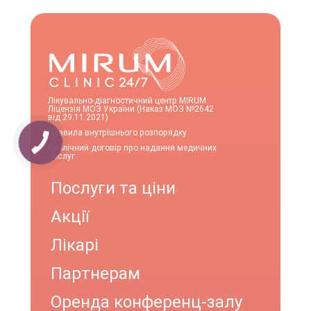
Лікувально-діагностичний центр MIRUM
Ліцензія МОЗ України (Наказ МОЗ №2642
від 29.11.2021)
Правила внутрішнього розпорядку
Публічний договір про надання медичних
послуг
Послуги та ціни
Акції
Лікарі
Партнерам
Оренда конференц-залу