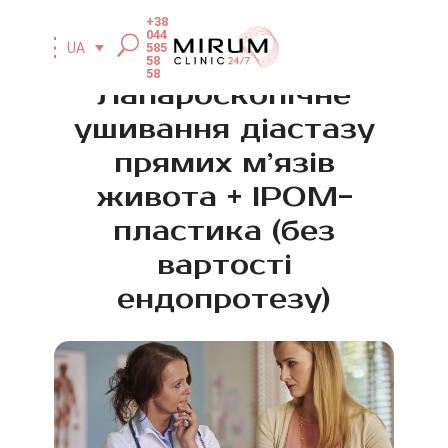
+38
044
585
UA
58
58
Лапароскопічне
ушивання діастазу
прямих м’язів
живота + IPOM-
пластика (без
вартості
ендопротезу)