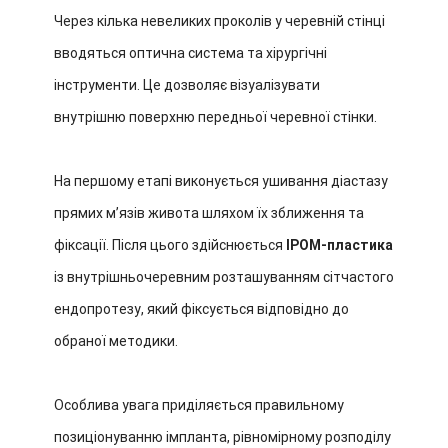
Через кілька невеликих проколів у черевній стінці
вводяться оптична система та хірургічні
інструменти. Це дозволяє візуалізувати
внутрішню поверхню передньої черевної стінки.
На першому етапі виконується ушивання діастазу
прямих м’язів живота шляхом їх зближення та
фіксації. Після цього здійснюється
IPOM-пластика
із внутрішньочеревним розташуванням сітчастого
ендопротезу, який фіксується відповідно до
обраної методики.
Особлива увага приділяється правильному
позиціонуванню імпланта, рівномірному розподілу