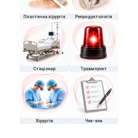
Пластична хірургія
Репродуктологія
Стаціонар
Травмпункт
Хірургія
Чек-апи