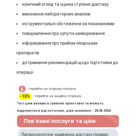
клінічний огляд та оцінка ступеня діастазу
виконання лабораторних аналізів
інструментальні обстеження за показаннями
повідомлення про супутні захворювання
інформування про прийом лікарських
препаратів
дотримання рекомендацій щодо підготовки до
операції
- перейти на сторінку послуги
-10%
- перейти на акційну сторінку
*всі ціни вказані в гривнях орієнтовні та можуть
відрізнятися від поточних, ціни оновлено - 28.05.2026
Пов'язані послуги та ціни
Лапароскопічне ушивання діастазу прямих