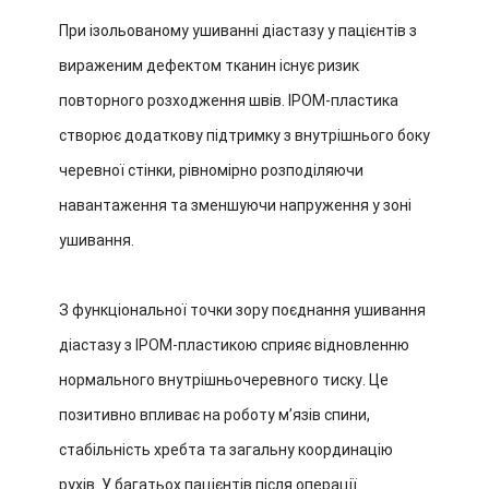
При ізольованому ушиванні діастазу у пацієнтів з
вираженим дефектом тканин існує ризик
повторного розходження швів. IPOM-пластика
створює додаткову підтримку з внутрішнього боку
черевної стінки, рівномірно розподіляючи
навантаження та зменшуючи напруження у зоні
ушивання.
З функціональної точки зору поєднання ушивання
діастазу з IPOM-пластикою сприяє відновленню
нормального внутрішньочеревного тиску. Це
позитивно впливає на роботу м’язів спини,
стабільність хребта та загальну координацію
рухів. У багатьох пацієнтів після операції