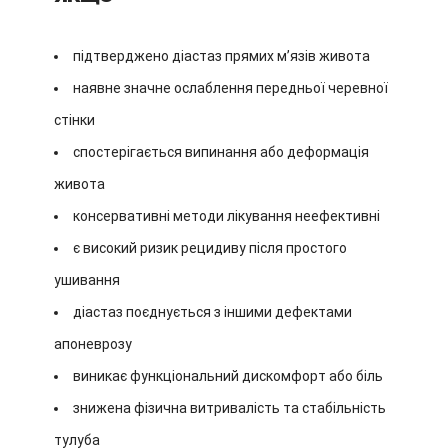
підтверджено діастаз прямих м’язів живота
наявне значне ослаблення передньої черевної
стінки
спостерігається випинання або деформація
живота
консервативні методи лікування неефективні
є високий ризик рецидиву після простого
ушивання
діастаз поєднується з іншими дефектами
апоневрозу
виникає функціональний дискомфорт або біль
знижена фізична витривалість та стабільність
тулуба