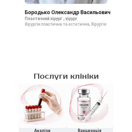
Бородько Олександр Васильович
Ва
Пластичний хірург , хірург
Хір
Хірургія пластична та естетична, Хірургія
Хір
Послуги клініки
Аналізи
Вакцинація