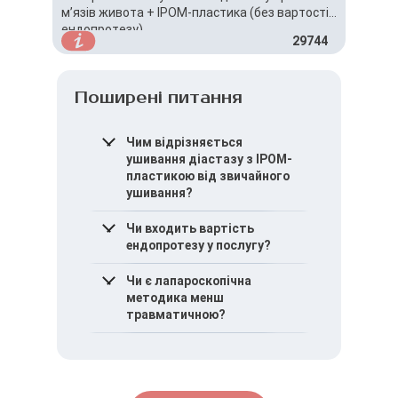
м’язів живота + IPOM-пластика (без вартості
ендопротезу)
29744
Поширені питання
Чим відрізняється
ушивання діастазу з IPOM-
пластикою від звичайного
ушивання?
Додавання IPOM-
Чи входить вартість
пластики забезпечує
ендопротезу у послугу?
додаткове укріплення
черевної стінки та знижує
Вартість ендопротезу не
Чи є лапароскопічна
ризик рецидиву.
входить у вартість даної
методика менш
послуги та оплачується
травматичною?
окремо.
Лапароскопічний підхід
дозволяє зменшити
травматизацію тканин та