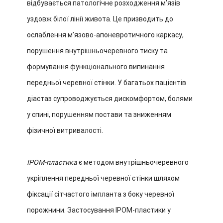
відбувається патологічне розходження м’язів
уздовж білої лінії живота. Це призводить до
ослаблення м’язово-апоневротичного каркасу,
порушення внутрішньочеревного тиску та
формування функціонального випинання
передньої черевної стінки. У багатьох пацієнтів
діастаз супроводжується дискомфортом, болями
у спині, порушенням постави та зниженням
фізичної витривалості.
IPOM-пластика
є методом внутрішньочеревного
укріплення передньої черевної стінки шляхом
фіксації сітчастого імпланта з боку черевної
порожнини. Застосування IPOM-пластики у