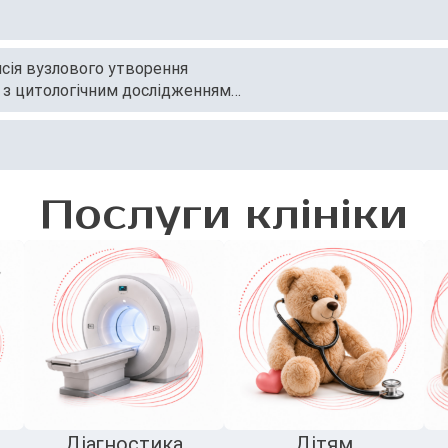
псія вузлового утворення
 з цитологічним дослідженням-
Послуги клініки
Діагностика
Дітям