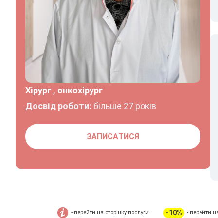
Хірург , онкохірург
Досвід роботи:
більше 27 років
ЗАПИСАТИСЯ
-10%
- перейти на сторінку послуги
- перейти н