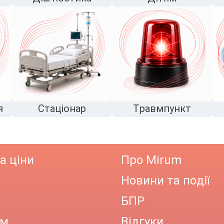
я
Стаціонар
Травмпункт
а ціни
Про Mirum
Новини та події
БПР
ам
Відгуки