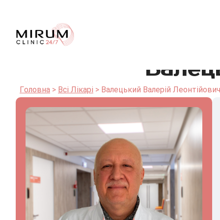
Валец
Головна
Всі Лікарі
Валецький Валерій Леонтійови