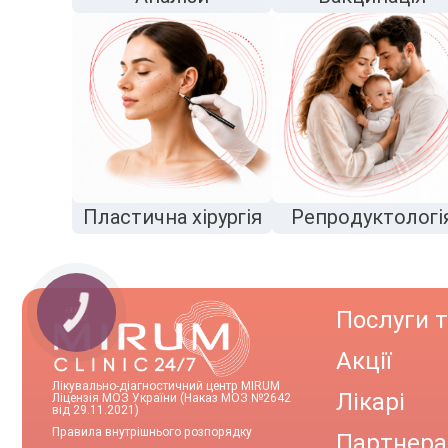
Пластична хірургія
Репродуктологі
Послуги т
Акції
Лікувально-діагностичний центр MIRUM
Лікарі
Ліцензія МОЗ України (Наказ МОЗ №2642
від 29.11.2021)
Правила внутрішнього розпорядку
Партнер