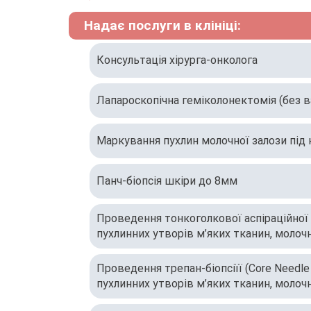
Надає послуги в клініці:
Консультація хірурга-онколога
Лапароскопічна геміколонектомія (без в
Маркування пухлин молочної залози під
Панч-біопсія шкіри до 8мм
Проведення тонкоголкової аспіраційної (
пухлинних утворів м’яких тканин, молочн
Проведення трепан-біопсіїї (Core Needle 
пухлинних утворів м’яких тканин, молочн