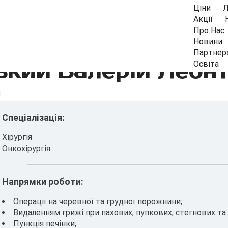
Ціни
Л
Акції
Про Нас
Новини
Партнер
ький Валерій Леонт
Освіта
ч
Спеціалізація:
Хірургія
Онкохірургія
Напрямки роботи:
Операції на черевної та грудної порожнини;
Видаленням грижі при пахових, пупкових, стегнових та
Пункція печінки;