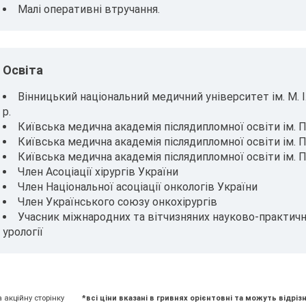
Малі оперативні втручання.
Освіта
Вінницький національний медичний університет ім. М. І.
р.
Київська медична академія післядипломної освіти ім. П. 
Київська медична академія післядипломної освіти ім. П.
Київська медична академія післядипломної освіти ім. П.
Член Асоціації хірургів України
Член Національної асоціації онкологів України
Член Українського союзу онкохірургів
Учасник міжнародних та вітчизняних науково-практични
урології
а акційну сторінку
*всі ціни вказані в гривнях орієнтовні та можуть відрізн