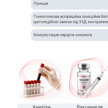
Пункція
Тонкоголкова аспіраційна пункційна біо
щитоподібної залози під УЗД контролем
ТАПБ
Консультация хирурга-онколога
Аналізи
Вакцинація