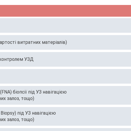
артості витратних матеріалів)
 контролем УЗД
FNA) біопсії під УЗ навігацією
их залоз, тощо)
Biopsy) під УЗ навігацією
их залоз, тощо)