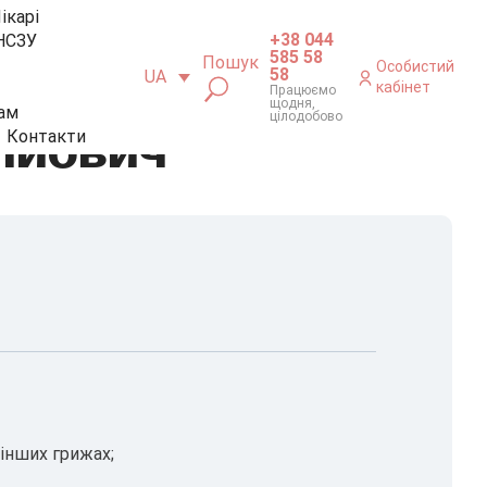
ікарі
+38 044
НСЗУ
585 58
Пошук
Особистий
58
UA
кабінет
Працюємо
щодня,
ам
цілодобово
ійович
Контакти
 інших грижах;