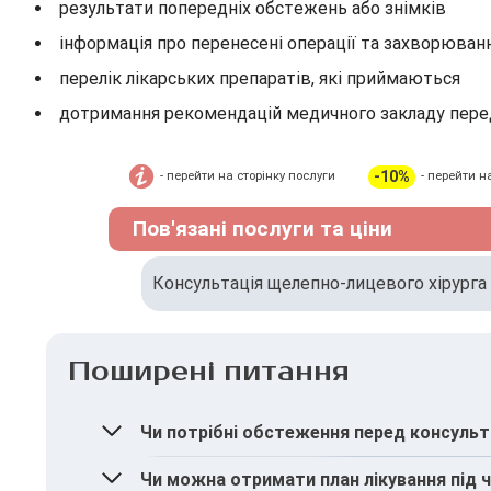
результати попередніх обстежень або знімків
інформація про перенесені операції та захворюван
перелік лікарських препаратів, які приймаються
дотримання рекомендацій медичного закладу пере
-10%
- перейти на сторінку послуги
- перейти н
Пов'язані послуги та ціни
Консультація щелепно-лицевого хірурга
Поширені питання
Чи потрібні обстеження перед консульт
У більшості випадків обстеження можуть бут
Чи можна отримати план лікування під ч