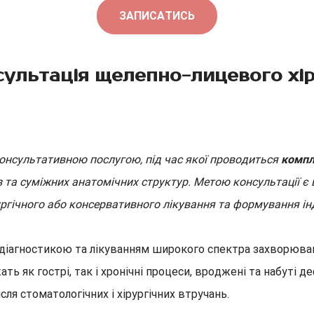
ЗАПИСАТИСЬ
ультація щелепно-лицевого хі
онсультативною послугою, під час якої проводиться
компл
з та суміжних анатомічних структур. Метою консультації є
рургічного або консервативного лікування та формування і
іагностикою та лікуванням широкого спектра захворювань і
ть як гострі, так і хронічні процеси, вроджені та набуті 
ля стоматологічних і хірургічних втручань.