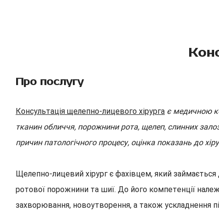
Конс
Про послугу
Консультація щелепно-лицевого хірурга
є медичною к
тканин обличчя, порожнини рота, щелеп, слинних зало
причин патологічного процесу, оцінка показань до хі
Щелепно-лицевий хірург є фахівцем, який займається д
ротової порожнини та шиї. До його компетенції належа
захворювання, новоутворення, а також ускладнення піс