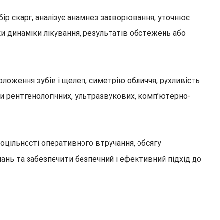
збір скарг, аналізує анамнез захворювання, уточнює
ки динаміки лікування, результатів обстежень або
оложення зубів і щелеп, симетрію обличчя, рухливість
ати рентгенологічних, ультразвукових, комп’ютерно-
оцільності оперативного втручання, обсягу
ань та забезпечити безпечний і ефективний підхід до