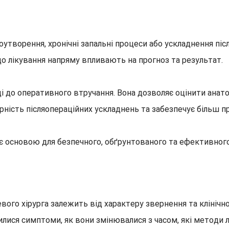
утворення, хронічні запальні процеси або ускладнення післ
до лікування напряму впливають на прогноз та результат.
і до оперативного втручання. Вона дозволяє оцінити анатом
ність післяопераційних ускладнень та забезпечує більш п
 є основою для безпечного, обґрунтованого та ефективног
го хірурга залежить від характеру звернення та клінічної 
вилися симптоми, як вони змінювалися з часом, які методи 