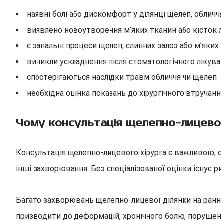
наявні болі або дискомфорт у ділянці щелеп, облич
виявлено новоутворення м’яких тканин або кісток 
є запальні процеси щелеп, слинних залоз або м’яких
виникли ускладнення після стоматологічного лікува
спостерігаються наслідки травм обличчя чи щелеп
необхідна оцінка показань до хірургічного втручанн
Чому консультація щелепно-лицевог
Консультація щелепно-лицевого хірурга є важливою, ос
інші захворювання. Без спеціалізованої оцінки існує 
Багато захворювань щелепно-лицевої ділянки на ран
призводити до деформацій, хронічного болю, порушенн