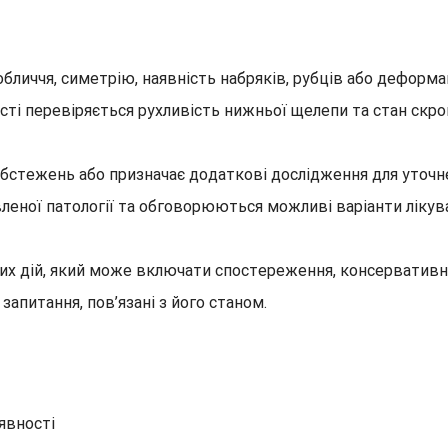
 обличчя, симетрію, наявність набряків, рубців або деформ
ідності перевіряється рухливість нижньої щелепи та стан ск
и обстежень або призначає додаткові дослідження для уточн
леної патології та обговорюються можливі варіанти лікув
х дій, який може включати спостереження, консервативну 
 запитання, пов’язані з його станом.
явності