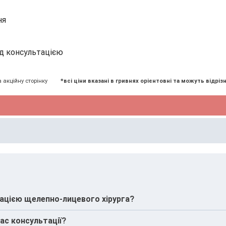
ня
д консультацією
а акційну сторінку
*всі ціни вказані в гривнях орієнтовні та можуть відрізн
ацією щелепно-лицевого хірурга?
и призначені вже під час консультації, якщо це необхідно
ас консультації?