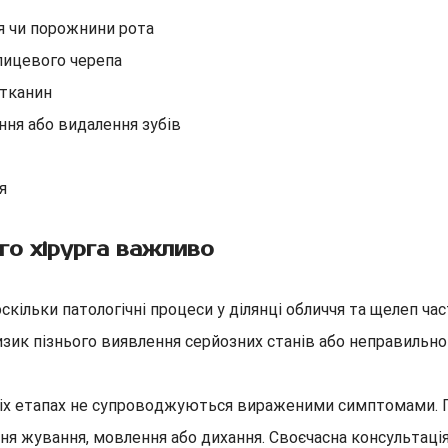
чя чи порожнини рота
лицевого черепа
 тканин
ння або видалення зубів
я
о хірурга важливо
кільки патологічні процеси у ділянці обличчя та щелеп ча
ризик пізнього виявлення серйозних станів або неправильно
ніх етапах не супроводжуються вираженими симптомами. 
я жування, мовлення або дихання. Своєчасна консультація