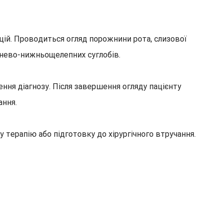
ацій. Проводиться огляд порожнини рота, слизової
ронево-нижньощелепних суглобів.
ення діагнозу. Після завершення огляду пацієнту
ання.
терапію або підготовку до хірургічного втручання.