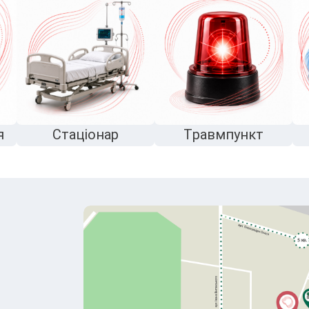
я
Стаціонар
Травмпункт