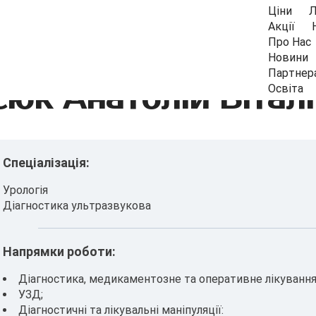
Ціни
Л
Акції
Про Нас
Новини
Партнер
юк Анатолій Вітал
Освіта
Спеціалізація:
Урологія
Діагностика ультразвукова
Напрямки роботи:
Діагностика, медикаментозне та оперативне лікування 
УЗД;
Діагностичні та лікувальні маніпуляції: