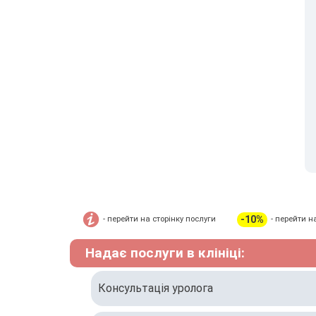
-10%
- перейти на сторінку послуги
- перейти н
Надає послуги в клініці:
Консультація уролога