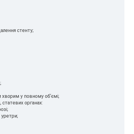
алення стенту;
;
 хворим у повному обʼємі;
, статевих органах:
озі;
 уретри;