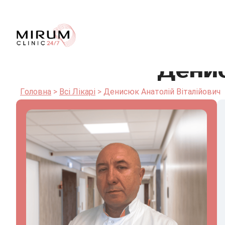
Денис
Головна
Всі Лікарі
Денисюк Анатолій Віталійович