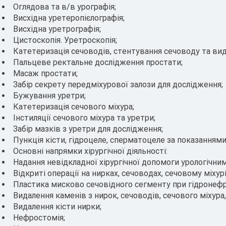
Оглядова та в/в урографія;
Висхідна уретеропієлографія;
Висхідна уретрографія;
Цистоскопія. Уретроскопія;
Катетеризація сечоводів, стентування сечоводу та вид
Пальцеве ректальне дослідження простати;
Масаж простати;
Забір секрету передміхурової залози для дослідження;
Бужування уретри;
Катетеризація сечового міхура;
Інстиляції сечового міхура та уретри;
Забір мазків з уретри для дослідження;
Пункція кісти, гідроцеле, сперматоцеле за показаннями
Основні напрямки хірургічної діяльності:
Надання невідкладної хірургічної допомоги урологічним
Відкриті операції на нирках, сечоводах, сечовому міхурі
Пластика мисково сечовідного сегменту при гідронефр
Видалення каменів з нирок, сечоводів, сечового міхура,
Видалення кісти нирки;
Нефростомія;