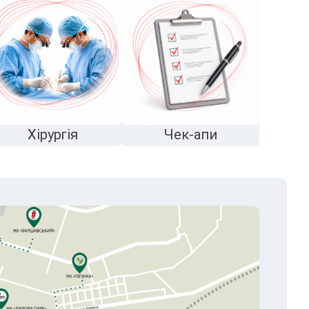
Хірургія
Чек-апи