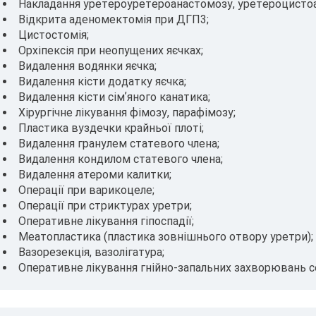
Накладання уретероуретероанастомозу, уретероцисто
Відкрита аденомектомія при ДГП3;
Цистостомія;
Орхіпексія при неопущених яєчках;
Видалення водянки яєчка;
Видалення кісти додатку яєчка;
Видалення кісти сімʼяного канатика;
Хірургічне лікування фімозу, парафімозу;
Пластика вуздечки крайньої плоті;
Видалення гранулем статевого члена;
Видалення кондилом статевого члена;
Видалення атероми калитки;
Операції при варикоцеле;
Операції при стриктурах уретри;
Оперативне лікування гіпоспадії;
Меатопластика (пластика зовнішнього отвору уретри);
Вазорезекція, вазолігатура;
Оперативне лікування гнійно-запальних захворювань с