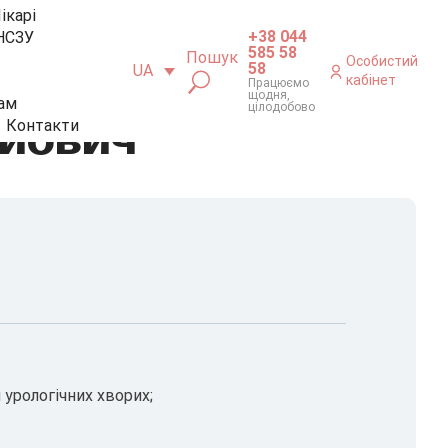
ікарі
+38 044
НСЗУ
585 58
Пошук
Особистий
58
UA
кабінет
Працюємо
щодня,
ам
цілодобово
ійович
Контакти
урологічних хворих;