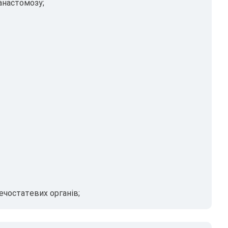
анастомозу;
ечостатевих органів;