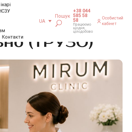
ікарі
+38 044
НСЗУ
585 58
Пошук
Особистий
58
UA
кабінет
Працюємо
щодня,
ам
цілодобово
ьно (ТРУЗО)
Контакти