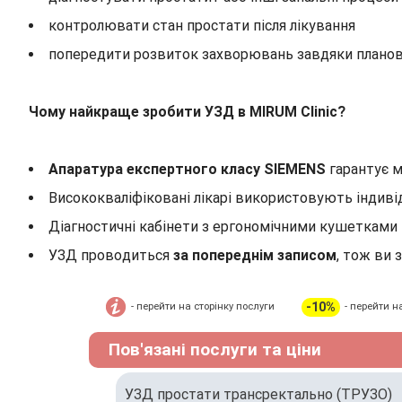
контролювати стан простати після лікування
попередити розвиток захворювань завдяки плано
Чому найкраще зробити УЗД в MIRUM Clinic?
Апаратура експертного класу SIEMENS
гарантує м
Висококваліфіковані лікарі використовують індиві
Діагностичні кабінети з ергономічними кушеткам
УЗД проводиться
за попереднім записом
, тож ви 
-10%
- перейти на сторінку послуги
- перейти н
Пов'язані послуги та ціни
УЗД простати трансректально (ТРУЗО)