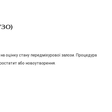
УЗО)
на оцінку стану передміхурової залози. Процедура
 простатит або новоутворення.