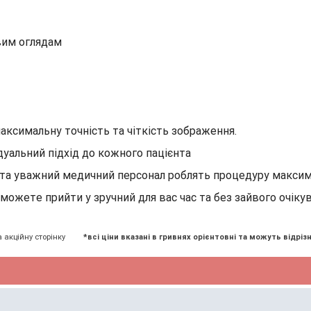
вим оглядам
аксимальну точність та чіткість зображення.
дуальний підхід до кожного пацієнта
и та уважний медичний персонал роблять процедуру макс
зможете прийти у зручний для вас час та без зайвого очікув
а акційну сторінку
*всі ціни вказані в гривнях орієнтовні та можуть відрізн