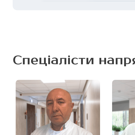
MIRUM Clinic знаходиться за адресою: м. Киї
Спеціалісти напр