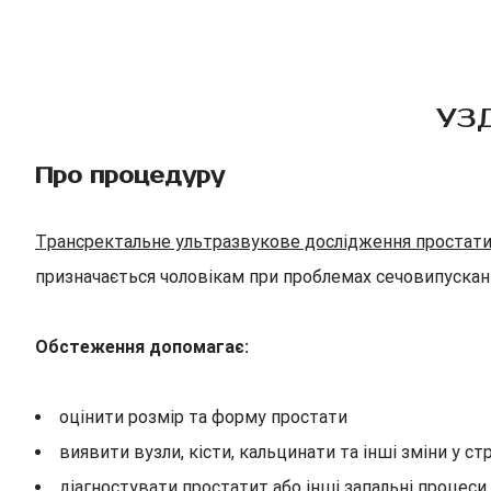
УЗД
Про процедуру
Трансректальне ультразвукове дослідження простати
призначається чоловікам при проблемах сечовипускання
Обстеження допомагає:
оцінити розмір та форму простати
виявити вузли, кісти, кальцинати та інші зміни у ст
діагностувати простатит або інші запальні процеси