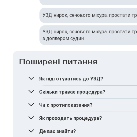
УЗД нирок, сечового міхура, простати т
УЗД нирок, сечового міхура, простати т
з доплером судин
Поширені питання
Як підготуватись до УЗД?
Обстеження проводиться трансректально, 
Скільки триває процедура?
за 1–2 дні варто виключити продукти, що
Приблизно 10–15 хвилин.
Чи є протипоказання?
за 1–2 години до процедури необхідно о
перед процедурою спорожнити сечовий 
Загалом немає.
Як проходить процедура?
Проте процедура може бути тимчасово відк
Пацієнт лежить на боці або спині, лікар в
Де вас знайти?