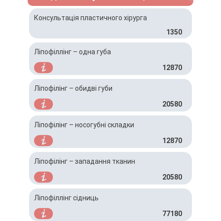
Консультація пластичного хірурга
1350
Ліпофіллінг – одна губа
12870
Ліпофілінг – обидві губи
20580
Ліпофілінг – носогубні складки
12870
Ліпофілінг – западання тканин
20580
Ліпофіллінг сідниць
77180