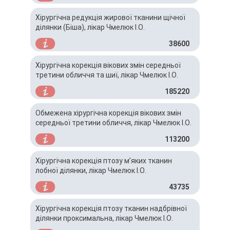
Хірургічна редукція жирової тканини щічної
ділянки (Біша), лікар Чмелюк І.О.
38600
Хірургічна корекція вікових змін середньої
третини обличчя та шиї, лікар Чмелюк І.О.
185220
Обмежена хірургічна корекція вікових змін
середньої третини обличчя, лікар Чмелюк І.О.
113200
Хірургічна корекція птозу м’яких тканин
лобної ділянки, лікар Чмелюк І.О.
43735
Хірургічна корекція птозу тканин надбрівної
ділянки проксимальна, лікар Чмелюк І.О.