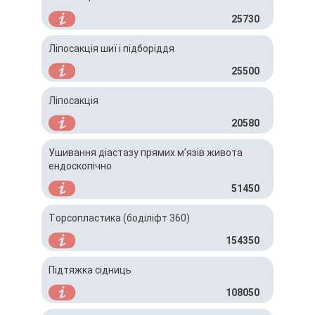
25730
Ліпосакція шиї і підборіддя
25500
Ліпосакція
20580
Ушивання діастазу прямих мʼязів живота
ендоскопічно
51450
Торсопластика (боділіфт 360)
154350
Підтяжка сідниць
108050