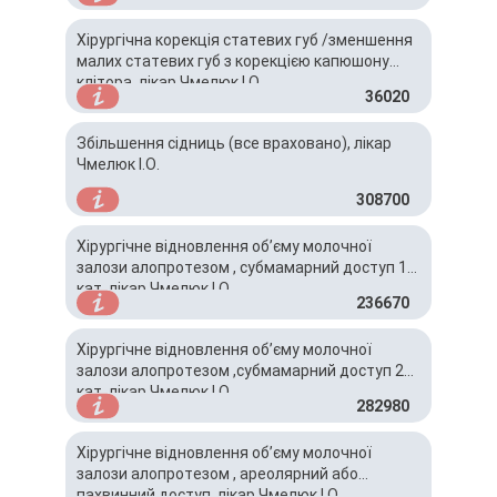
Хірургічна корекція статевих губ /зменшення
малих статевих губ з корекцією капюшону
клітора, лікар Чмелюк І.О.
36020
Збільшення сідниць (все враховано), лікар
Чмелюк І.О.
308700
Хірургічне відновлення об’єму молочної
залози алопротезом , субмамарний доступ 1
кат, лікар Чмелюк І.О.
236670
Хірургічне відновлення об’єму молочної
залози алопротезом ,субмамарний доступ 2
кат, лікар Чмелюк І.О.
282980
Хірургічне відновлення об’єму молочної
залози алопротезом , ареолярний або
пахвинний доступ, лікар Чмелюк І.О.