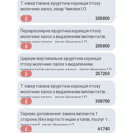
Т-інвертована хірургічна корекція птозу
молочних залоз, лікар Чмелюк І.О.
205800
Періареолярна хірургічна корекція птозу
молочних залоз з видаленням імплантатів
молочних залоз , лікар Чмелюк І.О.
205800
Циркум-вертикальна хірургічна корекція
птозу молочних залоз з видаленням
імплантатів молочних залоз , лікар Чмелюк І.О.
257250
Т-інвертована хірургічна корекція птозу
молочних залоз з видаленням імплантатів
молочних залоз , лікар Чмелюк І.О.
308700
Окремо доповнення: заміна імпланта 1
сторона (без вартості інших етапів, послуг та
анестезії), лікар Чмелюк І.О.
61740