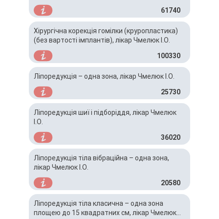
61740
Хірургічна корекція гомілки (круропластика)
(без вартості імплантів), лікар Чмелюк І.О.
100330
Ліпоредукція – одна зона, лікар Чмелюк І.О.
25730
Ліпоредукція шиї і підборіддя, лікар Чмелюк
І.О.
36020
Ліпоредукція тіла вібраційна – одна зона,
лікар Чмелюк І.О.
20580
Ліпоредукція тіла класична – одна зона
площею до 15 квадратних см, лікар Чмелюк