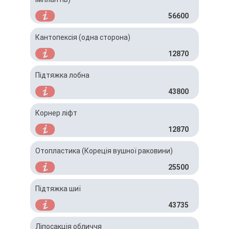
56600
Кантопексія (одна сторона)
12870
Підтяжка лобна
43800
Корнер ліфт
12870
Отопластика (Кореція вушної раковини)
25500
Підтяжка шиї
43735
Ліпосакція обличчя