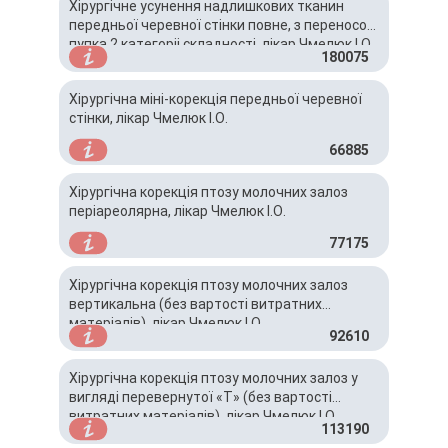
Хірургічне усунення надлишкових тканин
передньої черевної стінки повне, з переносом
пупка 2 категоріі складності, лікар Чмелюк І.О.
180075
Хірургічна міні-корекція передньої черевної
стінки, лікар Чмелюк І.О.
66885
Хірургічна корекція птозу молочних залоз
періареолярна, лікар Чмелюк І.О.
77175
Хірургічна корекція птозу молочних залоз
вертикальна (без вартості витратних
матеріалів), лікар Чмелюк І.О.
92610
Хірургічна корекція птозу молочних залоз у
вигляді перевернутої «Т» (без вартості
витратних матеріалів), лікар Чмелюк І.О.
113190