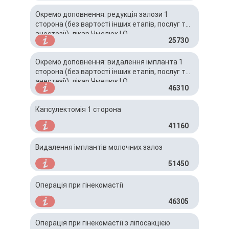
Окремо доповнення: редукція залози 1
сторона (без вартості інших етапів, послуг та
анестезії), лікар Чмелюк І.О.
25730
Окремо доповнення: видалення імпланта 1
сторона (без вартості інших етапів, послуг та
анестезії), лікар Чмелюк І.О.
46310
Капсулектомія 1 сторона
41160
Видалення імплантів молочних залоз
51450
Операція при гінекомастії
46305
Операція при гінекомастії з ліпосакцією