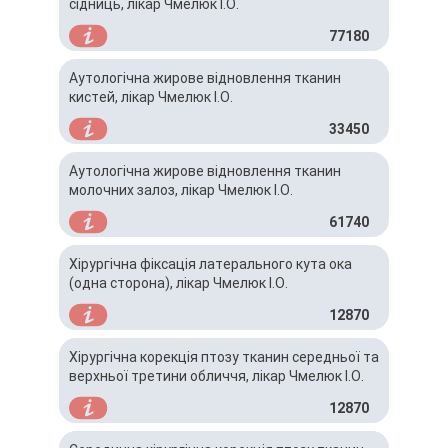
сідниць, лікар Чмелюк І.О.
77180
Аутологічна жирове відновлення тканин
кистей, лікар Чмелюк І.О.
33450
Аутологічна жирове відновлення тканин
молочних залоз, лікар Чмелюк І.О.
61740
Хірургічна фіксація латерального кута ока
(одна сторона), лікар Чмелюк І.О.
12870
Хірургічна корекція птозу тканин середньої та
верхньої третини обличчя, лікар Чмелюк І.О.
12870