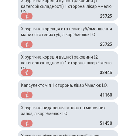
Хірургічна кореція вушної раковини (1
категорії складності) 1 сторона, лікар Чмелюк
І.О.
25725
Хірургічна корекція статевих губ/зменшення
малих статевих губ, лікар Чмелюк І.О.
25725
Хірургічна кореція вушної раковини (2
категорії складності) 1 сторона, лікар Чмелюк
І.О.
33445
Капсулектомія 1 сторона, лікар Чмелюк І.О.
41160
Хірургічне видалення імплантів молочних
залоз, лікар Чмелюк І.О.
51450