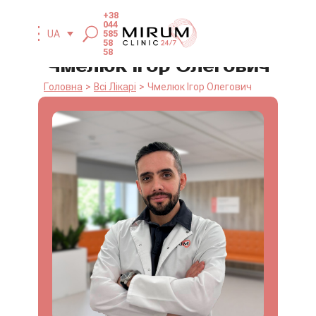
+38
044
UA
585
58
58
Чмелюк Ігор Олегович
Головна
Всі Лікарі
Чмелюк Ігор Олегович