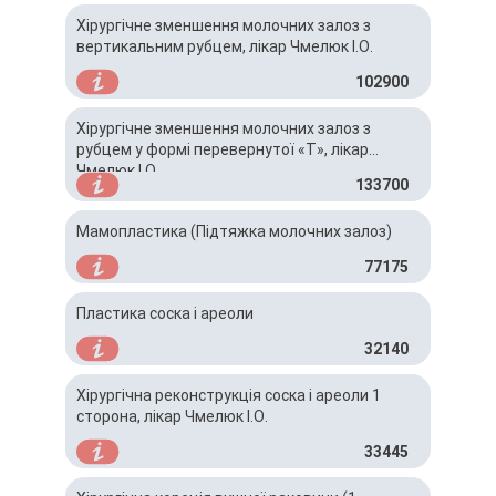
Хірургічне зменшення молочних залоз з
вертикальним рубцем, лікар Чмелюк І.О.
102900
Хірургічне зменшення молочних залоз з
рубцем у формі перевернутої «Т», лікар
Чмелюк І.О.
133700
Мамопластика (Підтяжка молочних залоз)
77175
Пластика соска і ареоли
32140
Хірургічна реконструкція соска і ареоли 1
сторона, лікар Чмелюк І.О.
33445