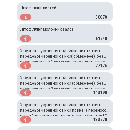
Ліпофіллінг кистей
30870
Ліпофіллінг молочних залоз
61740
Хірургічне усунення надлишкових тканин
передньої черевної стінки( обмежене), без
переносу пупка 1 категорії складності, лікар
77175
Чмелюк І.О.
Хірургічне усунення надлишкових тканин
передньої черевної стінки (обмежене), без
переносу пупка 2 категорії складності, лікар
113190
Чмелюк І.О.
Хірургічне усунення надлишкових тканин
передньої черевної стінки повне, з переносом
пупка 1 категоріі складності, лікар Чмелюк І.О.
133770