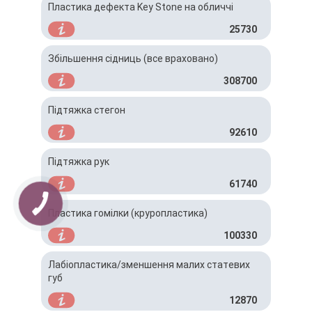
Пластика дефекта Key Stone на обличчі
25730
Збільшення сідниць (все враховано)
308700
Підтяжка стегон
92610
Підтяжка рук
61740
Пластика гомілки (круропластика)
100330
Лабіопластика/зменшення малих статевих
губ
12870