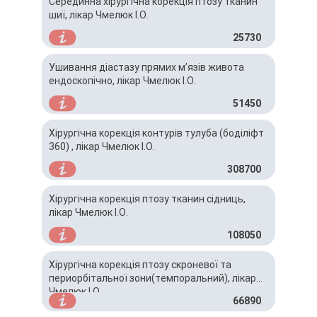
Серединна хірургічна корекція птозу тканин
шиї, лікар Чмелюк І.О.
25730
Ушивання діастазу прямих мʼязів живота
ендоскопічно, лікар Чмелюк І.О.
51450
Хірургічна корекція контурів тулуба (боділіфт
360) , лікар Чмелюк І.О.
308700
Хірургічна корекція птозу тканин сідниць,
лікар Чмелюк І.О.
108050
Хірургічна корекція птозу скроневої та
периорбітальної зони(темпоральний), лікар
Чмелюк І.О.
66890