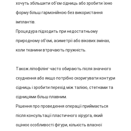
хочуть збільшити об’єм сідниць або зробити їхню
форму більш гармонійною без використання
імплантів.
Процедура підходить при недостатньому
природному об’ємі, асиметрії або вікових змінах,
коли тканини втрачають пружність.
Також ліпофілінг часто обирають після значного
схуднення або якщо потрібно скоригувати контури
сідниць і зробити перехід між талією, стегнами та
сідницями більш плавним.
Рішення про проведення операції приймається
після консультації пластичного хірурга, який
оцінює особливості фігури, кількість власної