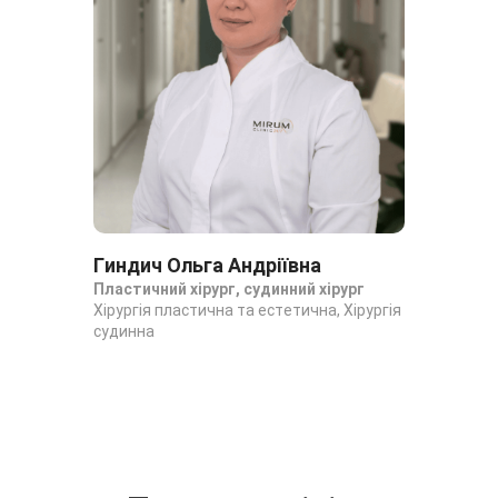
Гиндич Ольга Андріївна
Ко
Пластичний хірург, судинний хірург
Хір
Хірургія пластична та естетична, Хірургія
хір
судинна
Онк
пла