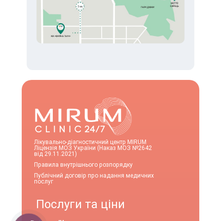
Лікувально-діагностичний центр MIRUM
Ліцензія МОЗ України (Наказ МОЗ №2642
від 29.11.2021)
Правила внутрішнього розпорядку
Публічний договір про надання медичних
послуг
Послуги та ціни