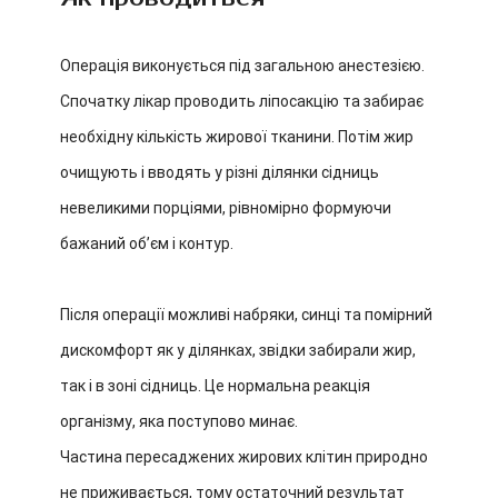
Операція виконується під загальною анестезією.
Спочатку лікар проводить ліпосакцію та забирає
необхідну кількість жирової тканини. Потім жир
очищують і вводять у різні ділянки сідниць
невеликими порціями, рівномірно формуючи
бажаний об’єм і контур.
Після операції можливі набряки, синці та помірний
дискомфорт як у ділянках, звідки забирали жир,
так і в зоні сідниць. Це нормальна реакція
організму, яка поступово минає.
Частина пересаджених жирових клітин природно
не приживається, тому остаточний результат