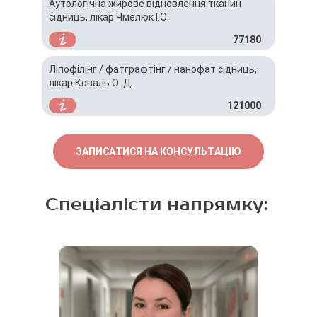
Аутологічна жирове відновлення тканин
сідниць, лікар Чмелюк І.О.
77180
Ліпофілінг / фатграфтінг / нанофат сідниць,
лікар Коваль О. Д.
121000
ЗАПИСАТИСЯ НА КОНСУЛЬТАЦІЮ
Спеціалісти напрямку: