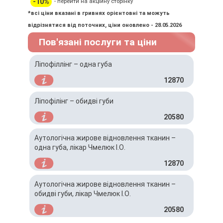
-10%
- перейти на акційну сторінку
*всі ціни вказані в гривнях орієнтовні та можуть
відрізнятися від поточних, ціни оновлено - 28.05.2026
Пов'язані послуги та ціни
Ліпофіллінг – одна губа
12870
Ліпофілінг – обидві губи
20580
Аутологічна жирове відновлення тканин –
одна губа, лікар Чмелюк І.О.
12870
Аутологічна жирове відновлення тканин –
обидві губи, лікар Чмелюк І.О.
20580