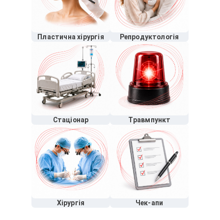
Пластична хірургія
Репродуктологія
Стаціонар
Травмпункт
Хірургія
Чек-апи