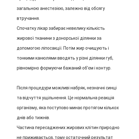
загальною анестезією, залежно від обсягу
втручання.
Спочатку лікар забирає невелику кількість
жирової тканини з донорської ділянки за
допомогою ліпосакції. Потім жир очищують і
тонкими канюлями вводять у різні ділянки губ,
рівномірно формуючи бажаний об’єм і контур.
Після процедури можливі набряк, незначні синці
та відчуття ущільнення. Це нормальна реакція
організму, яка поступово минає протягом кількох
днів або тижнів.
Частина пересаджених жирових клітин природно
не приживається, тому остаточний результат