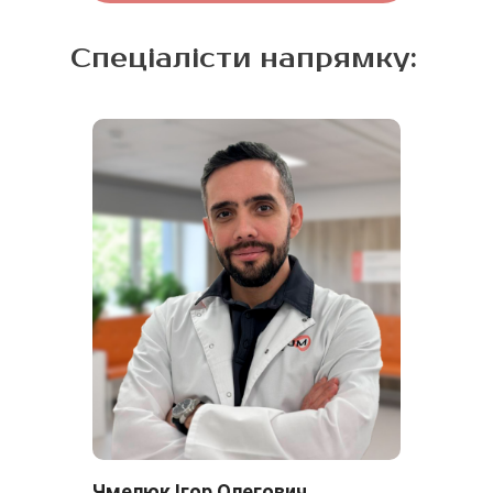
Спеціалісти напрямку:
Чмелюк Ігор Олегович