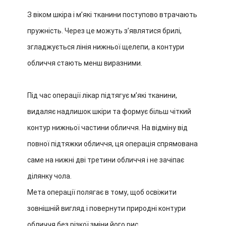
З віком шкіра і м’які тканини поступово втрачають
пружність. Через це можуть з’являтися брилі,
згладжується лінія нижньої щелепи, а контури
обличчя стають менш виразними.
Під час операції лікар підтягує м’які тканини,
видаляє надлишок шкіри та формує більш чіткий
контур нижньої частини обличчя. На відміну від
повної підтяжки обличчя, ця операція спрямована
саме на нижні дві третини обличчя і не зачіпає
ділянку чола.
Мета операції полягає в тому, щоб освіжити
зовнішній вигляд і повернути природні контури
обличчя без різкої зміни його рис.