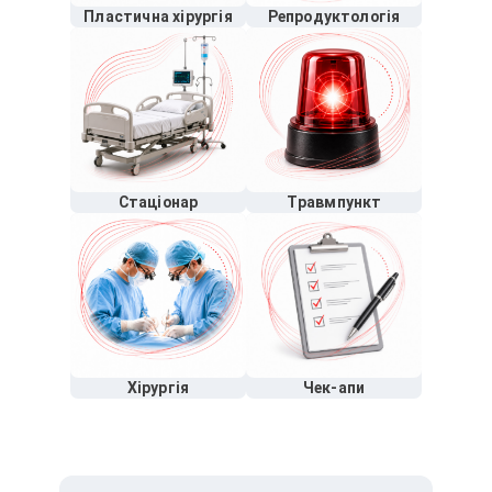
Пластична хірургія
Репродуктологія
Стаціонар
Травмпункт
Хірургія
Чек-апи