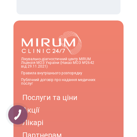
Лікувально-діагностичний центр MIRUM
Ліцензія МОЗ України (Наказ МОЗ №2642
від 29.11.2021)
Правила внутрішнього розпорядку
Публічний договір про надання медичних
послуг
Послуги та ціни
Акції
Лікарі
Партнерам