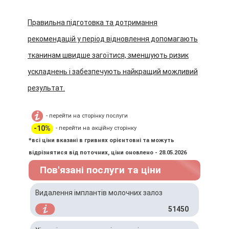
Правильна підготовка та дотримання
рекомендацій у період відновлення допомагають
тканинам швидше загоїтися, зменшують ризик
ускладнень і забезпечують найкращий можливий
результат.
- перейти на сторінку послуги
-10%
- перейти на акційну сторінку
*всі ціни вказані в гривнях орієнтовні та можуть
відрізнятися від поточних, ціни оновлено - 28.05.2026
Пов'язані послуги та ціни
Видалення імплантів молочних залоз
51450