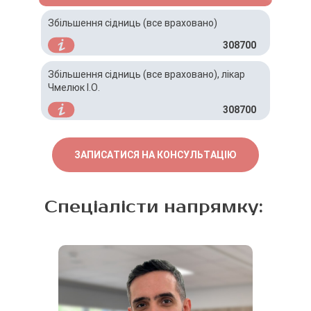
Збільшення сідниць (все враховано)
308700
Збільшення сідниць (все враховано), лікар
Чмелюк І.О.
308700
ЗАПИСАТИСЯ НА КОНСУЛЬТАЦІЮ
Спеціалісти напрямку: