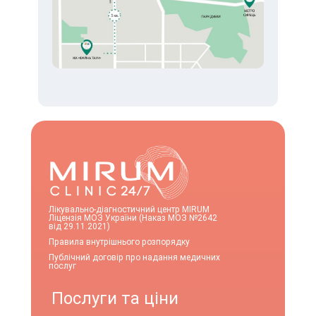
Лікувально-діагностичний центр MIRUM
Ліцензія МОЗ України (Наказ МОЗ №2642
від 29.11.2021)
Правила внутрішнього розпорядку
Публічний договір про надання медичних
послуг
Послуги та ціни