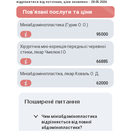
відрізнятися від поточних, ціни оновлено - 28.05.2026
Пов'язані послуги та ціни
Мініабдомінопластика (Гурик О. О.)
95000
Хірургічна міні-корекція передньої черевної
стінки, лікар Чмелюк І.О.
66885
Мініабдомінопластіка, лікар Коваль О. Д.
62000
Поширені питання
Чим мініабдомінопластика
відрізняється від повної
абдомінопластики?