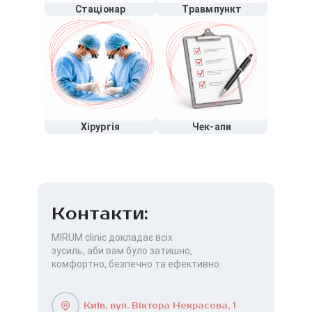
Стаціонар
Травмпункт
Хірургія
Чек-апи
Контакти:
MIRUM clinic докладає всіх
зусиль, аби вам було затишно,
комфортно, безпечно та ефективно.
Київ, вул. Віктора Некрасова, 1