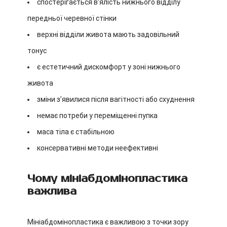
спостерігається в’ялість нижнього відділу
передньої черевної стінки
верхні відділи живота мають задовільний
тонус
є естетичний дискомфорт у зоні нижнього
живота
зміни з’явилися після вагітності або схуднення
немає потреби у переміщенні пупка
маса тіла є стабільною
консервативні методи неефективні
Чому мініабдомінопластика
важлива
Мініабдомінопластика є важливою з точки зору