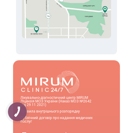
Лікувально-діагностичний центр MIRUM
Ліцензія МОЗ України (Наказ МОЗ №2642
від 29.11.2021)
Правила внутрішнього розпорядку
Публічний договір про надання медичних
послуг