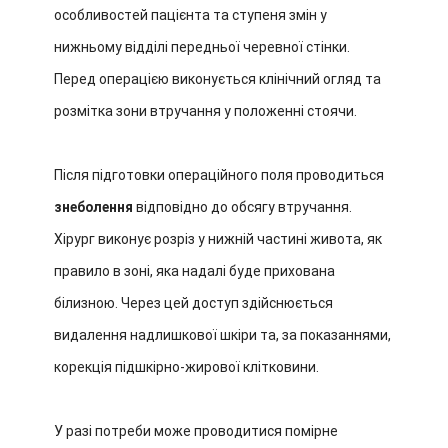
особливостей пацієнта та ступеня змін у
нижньому відділі передньої черевної стінки.
Перед операцією виконується клінічний огляд та
розмітка зони втручання у положенні стоячи.
Після підготовки операційного поля проводиться
знеболення
відповідно до обсягу втручання.
Хірург виконує розріз у нижній частині живота, як
правило в зоні, яка надалі буде прихована
білизною. Через цей доступ здійснюється
видалення надлишкової шкіри та, за показаннями,
корекція підшкірно-жирової клітковини.
У разі потреби може проводитися помірне