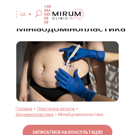
+38
044
585
UA
58
58
Мініабдомінопластика
Головна
Пластична хірургія
Абдомінопластика
Мініабдомінопластика
ЗАПИСАТИСЯ НА КОНСУЛЬТАЦІЮ