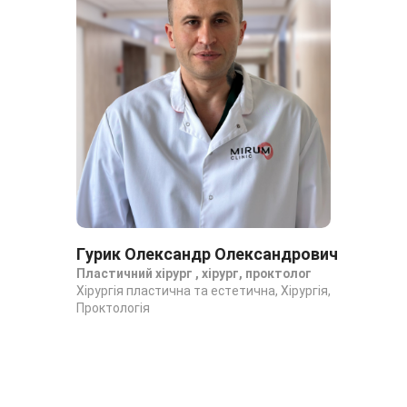
Гурик Олександр Олександрович
Чм
Пластичний хірург , хірург, проктолог
Пла
Хірургія пластична та естетична, Хірургія,
Хір
Проктологія