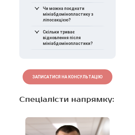
Мініабдомінопластика
Чи можна поєднати
обмежується нижнім
мініабдомінопластику з
відділом живота та не
ліпосакцією?
передбачає переміщення
пупка.
За показаннями операція
Скільки триває
може поєднуватися з
відновлення після
ліпосакцією локальних
мініабдомінопластики?
зон.
Тривалість відновлення
залежить від
індивідуальних
особливостей та обсягу
ЗАПИСАТИСЯ НА КОНСУЛЬТАЦІЮ
втручання.
Спеціалісти напрямку: