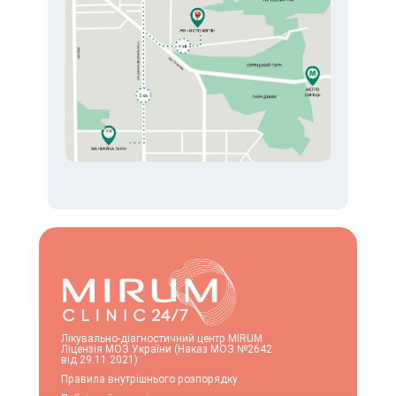
Лікувально-діагностичний центр MIRUM
Ліцензія МОЗ України (Наказ МОЗ №2642
від 29.11.2021)
Правила внутрішнього розпорядку