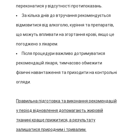
переконатися у відсутності протипоказань.
За кілька днів до втручання рекомендується
відмовитися від алкоголю, куріння та препаратів,
що можуть впливати на згортання крові, якщо це
погоджено з лікарем.
Після процедури важливо дотримуватися
рекомендацій лікаря, тимчасово обмежити
фізичні навантаження та приходити на контрольні
огляди.
Правильна підготовка та виконання рекомендацій
у період відновлення допомагають жировій
тканині краще прижитися, а результату
залишатися природним і тривалим.