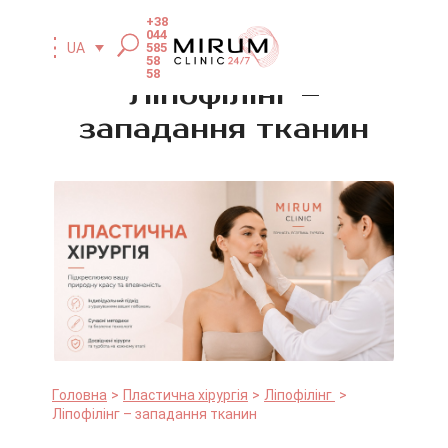
+38
044
585
UA
58
58
Ліпофілінг –
западання тканин
Головна
Пластична хірургія
Ліпофілінг
Ліпофілінг – западання тканин