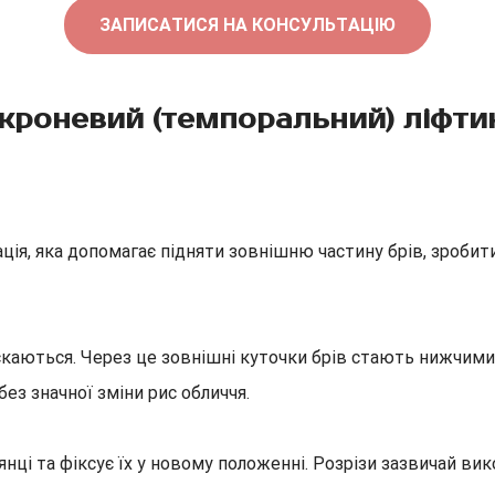
ЗАПИСАТИСЯ НА КОНСУЛЬТАЦІЮ
кроневий (темпоральний) ліфти
ія, яка допомагає підняти зовнішню частину брів, зробити
пускаються. Через це зовнішні куточки брів стають нижчим
ез значної зміни рис обличчя.
лянці та фіксує їх у новому положенні. Розрізи зазвичай ви