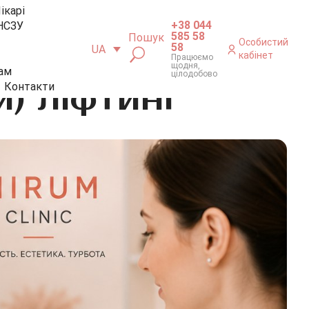
ікарі
+38 044
НСЗУ
585 58
Пошук
Особистий
58
UA
кабінет
Працюємо
щодня,
ам
цілодобово
) ліфтинг
Контакти