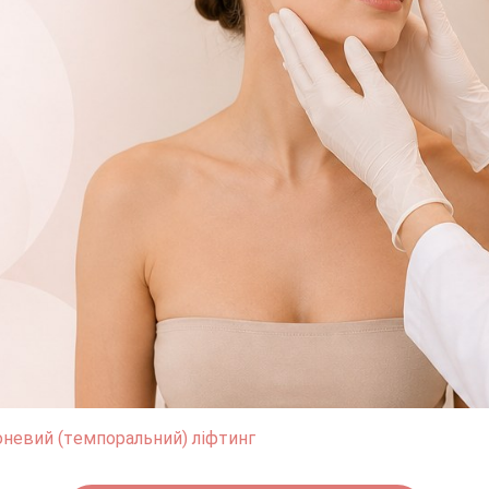
невий (темпоральний) ліфтинг