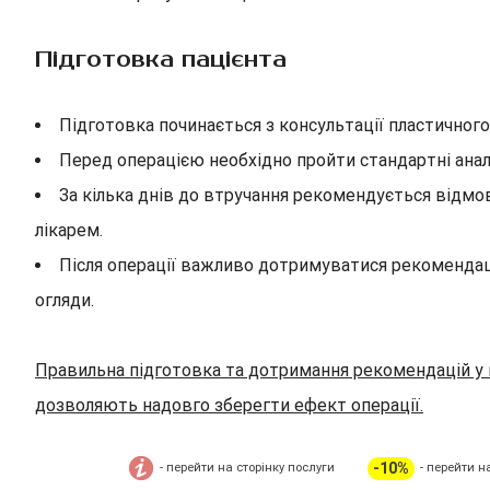
Підготовка пацієнта
Підготовка починається з консультації пластичного
Перед операцією необхідно пройти стандартні анал
За кілька днів до втручання рекомендується відмов
лікарем.
Після операції важливо дотримуватися рекомендаці
огляди.
Правильна підготовка та дотримання рекомендацій у
дозволяють надовго зберегти ефект операції.
-10%
- перейти на сторінку послуги
- перейти н