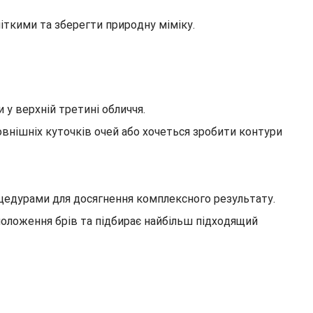
чіткими та зберегти природну міміку.
у верхній третині обличчя.
овнішніх куточків очей або хочеться зробити контури
едурами для досягнення комплексного результату.
 положення брів та підбирає найбільш підходящий