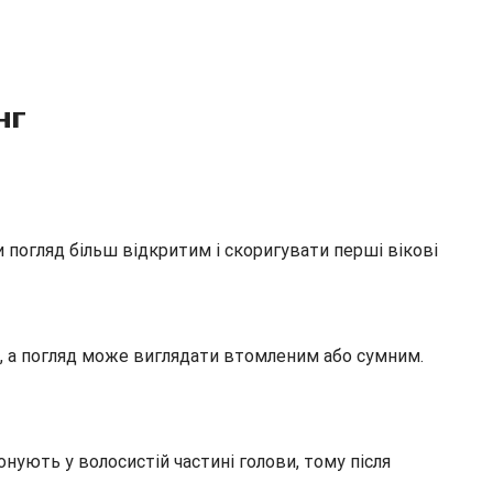
нг
 погляд більш відкритим і скоригувати перші вікові
и, а погляд може виглядати втомленим або сумним.
конують у волосистій частині голови, тому після