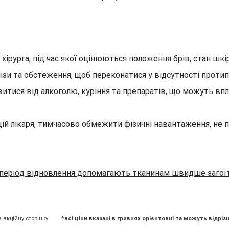
 хірурга, під час якої оцінюються положення брів, стан шк
ізи та обстеження, щоб переконатися у відсутності протип
итися від алкоголю, куріння та препаратів, що можуть впл
й лікаря, тимчасово обмежити фізичні навантаження, не п
 період відновлення допомагають тканинам швидше загоїт
а акційну сторінку
*всі ціни вказані в гривнях орієнтовні та можуть відрізн