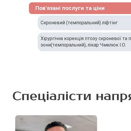
Пов'язані послуги та ціни
Скроневий (темпоральний) ліфтінг
Хірургічна корекція птозу скроневої та 
зони(темпоральний), лікар Чмелюк І.О.
Спеціалісти напр