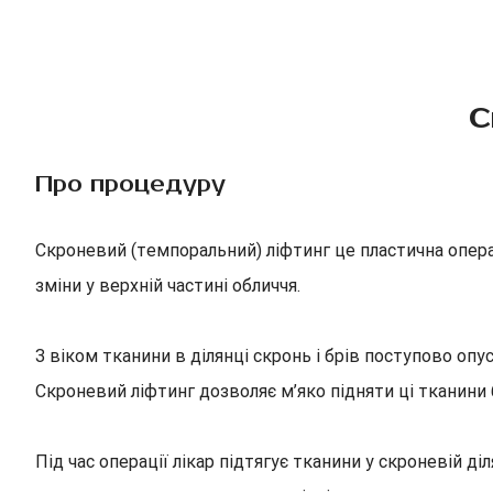
С
Про процедуру
Скроневий (темпоральний) ліфтинг це пластична операц
зміни у верхній частині обличчя.
З віком тканини в ділянці скронь і брів поступово о
Скроневий ліфтинг дозволяє м’яко підняти ці тканини б
Під час операції лікар підтягує тканини у скроневій ді