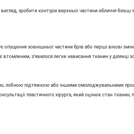
 вигляд, зробити контури верхньої частини обличчя більш 
опущення зовнішньої частини брів або перші вікові зміни 
втомленим, з’явилося легке нависання тканин у ділянці з
ою, лобною підтяжкою або іншими омолоджувальними проц
нсультації пластичного хірурга, який оцінює стан тканин,