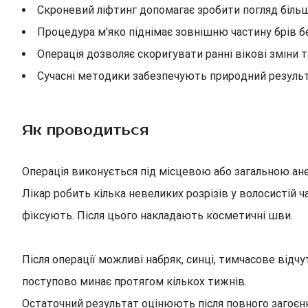
Скроневий ліфтинг допомагає зробити погляд більш
Процедура м’яко піднімає зовнішню частину брів бе
Операція дозволяє скоригувати ранні вікові зміни 
Сучасні методики забезпечують природний результ
Як проводиться
Операція виконується під місцевою або загальною ане
Лікар робить кілька невеликих розрізів у волосистій 
фіксують. Після цього накладають косметичні шви.
Після операції можливі набряк, синці, тимчасове відчу
поступово минає протягом кількох тижнів.
Остаточний результат оцінюють після повного загоєнн