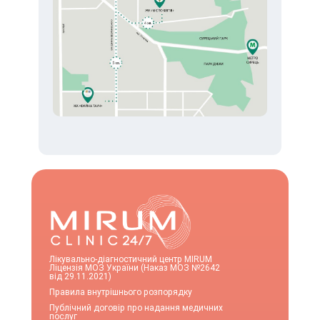
Лікувально-діагностичний центр MIRUM
Ліцензія МОЗ України (Наказ МОЗ №2642
від 29.11.2021)
Правила внутрішнього розпорядку
Публічний договір про надання медичних
послуг