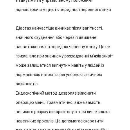
з’єднує м’язи у правильному положенні,
відновлюючи міцність передньої черевної стінки.
Діастаз найчастіше виникає після вагітності,
значного схуднення або через підвищене
навантаження на передню черевну стінку. Це не
грижа, але при значному розходженні м’язів живіт
може залишатися випнутим навіть у людей із
нормальною вагою та регулярною фізичною
активністю.
Ендоскопічний метод дозволяє виконати
операцію менш травматично, адже замість
великого розрізу використовуються лише кілька
невеликих проколів. Це допомагає скоротити