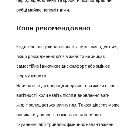
період відновлення та зробити післяопераційні
рубці майже непомітними.
Коли рекомендовано
Ендоскопічне ушивання діастазу рекомендується,
якщо розходження м’язів живота не зникає
самостійно і викликає дискомфорт або змінює
форму живота.
Найчастіше до операції звертаються жінки після
вагітності, коли навіть після відновлення ваги
живіт залишається випнутим. Також діастаз може
виникати у чоловіків і жінок після значного
схуднення або тривалих фізичних навантажень.