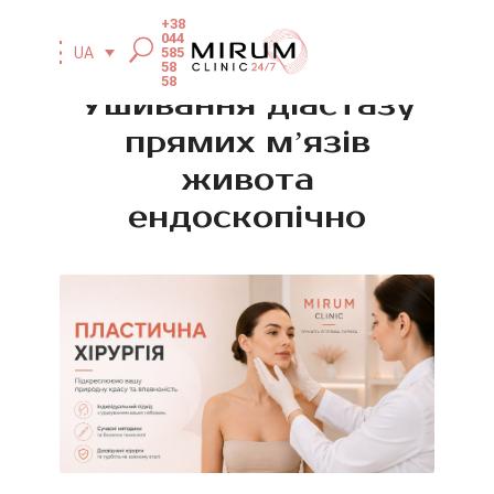
+38
044
585
UA
58
58
Ушивання діастазу
прямих мʼязів
живота
ендоскопічно