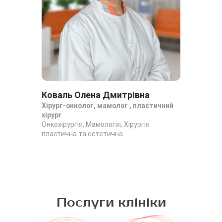
Коваль Олена Дмитрівна
Чм
Хірург-онколог, мамолог , пластичний
Пла
хірург
Хір
Онкохірургія, Мамологія, Хірургія
пластична та естетична
Послуги клініки