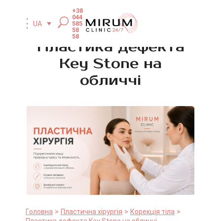
+38
044
585
UA
58
58
Пластика дефекта
Key Stone на
обличчі
Головна
Пластична хірургія
Корекція тіла