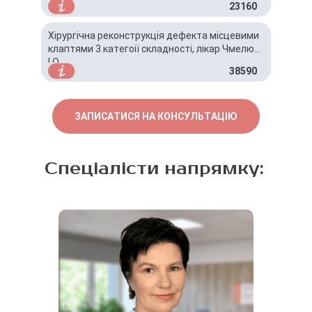
23160
Хірургічна реконструкція дефекта місцевими
клаптями 3 категоії складності, лікар Чмелюк
І.О.
38590
ЗАПИСАТИСЯ НА КОНСУЛЬТАЦІЮ
Спеціалісти напрямку: