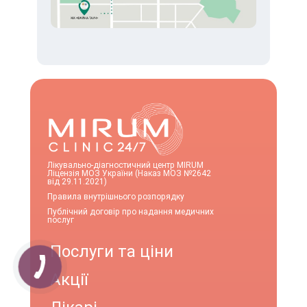
Лікувально-діагностичний центр MIRUM
Ліцензія МОЗ України (Наказ МОЗ №2642
від 29.11.2021)
Правила внутрішнього розпорядку
Публічний договір про надання медичних
послуг
Послуги та ціни
Акції