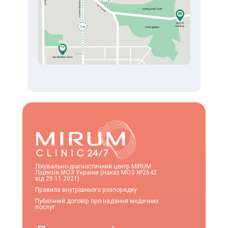
Лікувально-діагностичний центр MIRUM
Ліцензія МОЗ України (Наказ МОЗ №2642
від 29.11.2021)
Правила внутрішнього розпорядку
Публічний договір про надання медичних
послуг