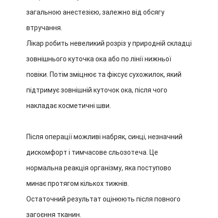
загальною анестезією, залежно від обсягу
втручання.
Лікар робить невеликий розріз у природній складці
зовнішнього куточка ока або по лінії нижньої
повіки. Потім зміцнює та фіксує сухожилок, який
підтримує зовнішній куточок ока, після чого
накладає косметичні шви.
Після операції можливі набряк, синці, незначний
дискомфорт і тимчасове сльозотеча. Це
нормальна реакція організму, яка поступово
минає протягом кількох тижнів.
Остаточний результат оцінюють після повного
загоєння тканин.