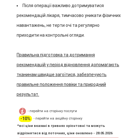
Після операції важливо дотримуватися
рекомендацій лікаря, тимчасово уникати фізичних
навантажень, не терти очі та регулярно
приходити на контрольні огляди.
Правильна підготовка та дотримання
рекомендацій у період відновлення допомагають
тканинам швидше загоїтися, забезпечують
правильне положення повіки та природний
результат.
- перейти на сторінку послуги
-10%
- перейти на акційну сторінку
*всі ціни вказані в гривнях орієнтовні та можуть
відрізнятися від поточних, ціни оновлено - 28.05.2026