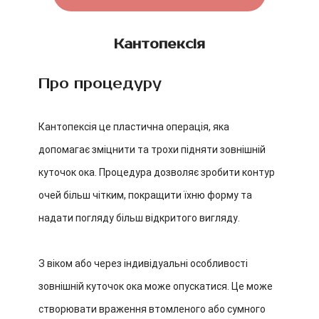
Кантопексія
Про процедуру
Кантопексія це пластична операція, яка
допомагає зміцнити та трохи підняти зовнішній
куточок ока. Процедура дозволяє зробити контур
очей більш чітким, покращити їхню форму та
надати погляду більш відкритого вигляду.
З віком або через індивідуальні особливості
зовнішній куточок ока може опускатися. Це може
створювати враження втомленого або сумного